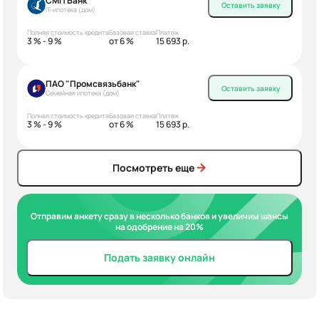
СМП Банк
Оставить заявку
IT-ипотека (дом)
Полная стоимость кредита
Базовая ставка
Платеж
3 % - 9 %
от 6 %
15 693 р.
ПАО "Промсвязьбанк"
Оставить заявку
Семейная ипотека (дом)
Полная стоимость кредита
Базовая ставка
Платеж
3 % - 9 %
от 6 %
15 693 р.
Посмотреть еще
Отправим анкету сразу в несколько банков и увеличим шансы
на одобрение на 20%
Подать заявку онлайн