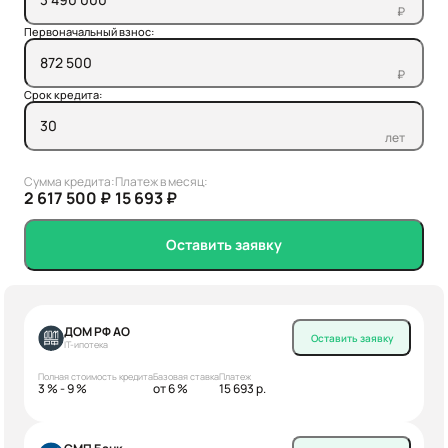
₽
Первоначальный взнос:
₽
Срок кредита:
лет
Сумма кредита:
Платеж в месяц:
2 617 500 ₽
15 693 ₽
Оставить заявку
ДОМ РФ АО
Оставить заявку
IT-ипотека
Полная стоимость кредита
Базовая ставка
Платеж
3 % - 9 %
от 6 %
15 693 р.