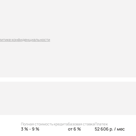
литике конфиденциальности
Полная стоимость кредита
Базовая ставка
Платеж
3 % - 9 %
от 6 %
52 606 р.
/ мес