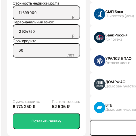
Стоимость недвижимости:
СМП Банк
IT-ипотека (дом)
₽
Первоначальный взнос:
Банк Россия
₽
It ипотека
Срок кредита:
лет
УРАЛСИБ ПАО
Готовое жилье
ДОМ РФ АО
Дом с зем.участк
Сумма кредита:
Платеж в месяц:
ВТБ
8 774 250 ₽
52 606 ₽
Дом с зем.участк
Оставить заявку