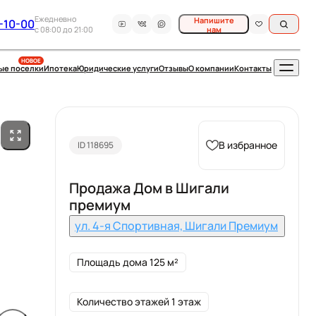
Ежедневно
Напишите
-10-00
c 08:00 до 21:00
нам
НОВОЕ
ые поселки
Ипотека
Юридические услуги
Отзывы
О компании
Контакты
В избранное
ID 118695
Продажа Дом в Шигали
премиум
ул. 4-я Спортивная, Шигали Премиум
Площадь дома 125 м²
Количество этажей 1 этаж