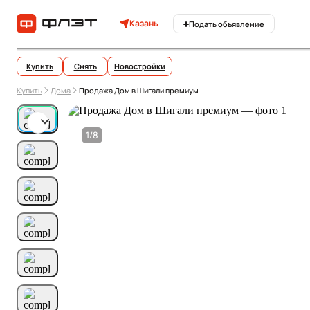
Казань
Подать объявление
Купить
Снять
Новостройки
Купить
Дома
Продажа Дом в Шигали премиум
1/8