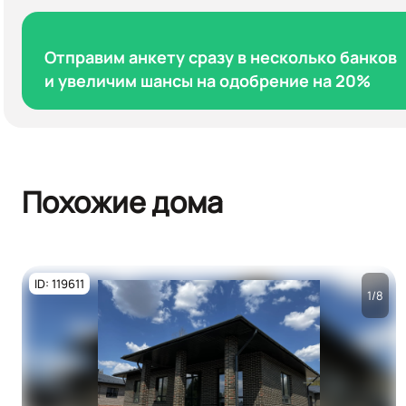
Отправим анкету сразу в несколько банков
и увеличим шансы на одобрение на 20%
Похожие дома
ID: 119611
1/8
Посмотреть все
фото