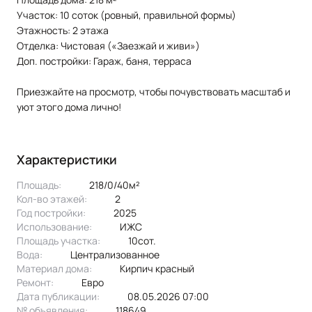
Участок: 10 соток (ровный, правильной формы)
Этажность: 2 этажа
Отделка: Чистовая («Заезжай и живи»)
Доп. постройки: Гараж, баня, терраса
Приезжайте на просмотр, чтобы почувствовать масштаб и
уют этого дома лично!
Характеристики
Площадь:
218/0/40м²
Кол-во этажей:
2
Год постройки:
2025
Использование:
ИЖС
Площадь участка:
10сот.
Вода:
централизованное
Материал дома:
кирпич красный
Ремонт:
Евро
Дата публикации:
08.05.2026 07:00
№ объявления:
118649