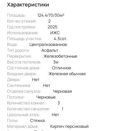
Характеристики
Площадь:
124.4/70/30м²
Кол-во этажей:
2
Год постройки:
2025
Использование:
ИЖС
Площадь участка:
4.3сот.
Вода:
централизованное
Тип дороги:
асфальт
Перекрытия:
Железобетонные
Высота потолков:
3м
Состояние дома:
Отличное
Входная дверь:
Железная обычная
Двери:
нет
Сантехника:
нет
Отделка санузла:
черновая
Потолки:
черновые
Количество комнат:
3
Количество санузлов:
1
Цокольный этаж:
Нет
Полы:
стяжка
Материал дома:
кирпич персиковый