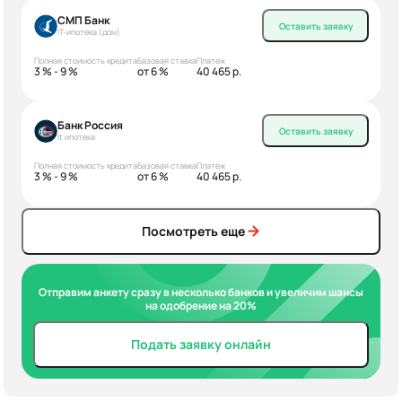
СМП Банк
Оставить заявку
IT-ипотека (дом)
Полная стоимость кредита
Базовая ставка
Платеж
3 % - 9 %
от 6 %
40 465 р.
Банк Россия
Оставить заявку
It ипотека
Полная стоимость кредита
Базовая ставка
Платеж
3 % - 9 %
от 6 %
40 465 р.
Посмотреть еще
Отправим анкету сразу в несколько банков и увеличим шансы
на одобрение на 20%
Подать заявку онлайн