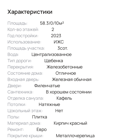
Характеристики
Площадь:
58.3/0/10м²
Кол-во этажей:
2
Год постройки:
2023
Использование:
ИЖС
Площадь участка:
3сот.
Вода:
централизованное
Тип дороги:
щебенка
Перекрытия:
Железобетонные
Состояние дома:
Отличное
Входная дверь:
Железная обычная
Двери:
филенчатые
Сантехника:
в хорошем состоянии
Отделка санузла:
кафель
Потолки:
натяжные
Цокольный этаж:
Нет
Полы:
плитка
Материал дома:
кирпич красный
Ремонт:
Евро
Покрытие крыши:
металлочерепица