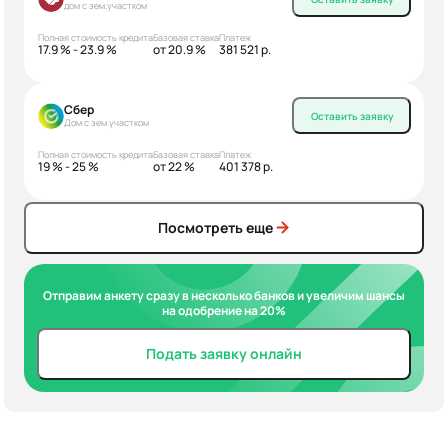
дом с зем.участком
Полная стоимость кредита
Базовая ставка
Платеж
17.9 % - 23.9 %
от 20.9 %
381 521 р.
Сбер
Оставить заявку
Дом с зем.участком
Полная стоимость кредита
Базовая ставка
Платеж
19 % - 25 %
от 22 %
401 378 р.
Посмотреть еще
Отправим анкету сразу в несколько банков и увеличим шансы
на одобрение на 20%
Подать заявку онлайн