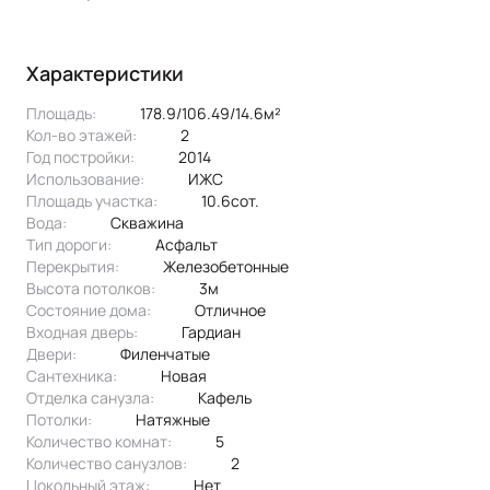
Характеристики
Площадь:
178.9/106.49/14.6м²
Кол-во этажей:
2
Год постройки:
2014
Использование:
ИЖС
Площадь участка:
10.6сот.
Вода:
скважина
Тип дороги:
асфальт
Перекрытия:
Железобетонные
Высота потолков:
3м
Состояние дома:
Отличное
Входная дверь:
Гардиан
Двери:
филенчатые
Сантехника:
новая
Отделка санузла:
кафель
Потолки:
натяжные
Количество комнат:
5
Количество санузлов:
2
Цокольный этаж:
Нет