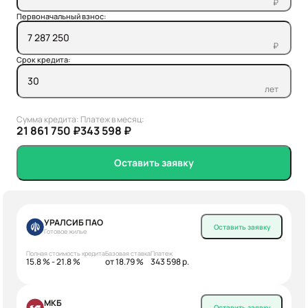
₽
Первоначальный взнос:
₽
Срок кредита:
лет
Сумма кредита:
Платеж в месяц:
21 861 750 ₽
343 598 ₽
Оставить заявку
УРАЛСИБ ПАО
Оставить заявку
Готовое жилье
Полная стоимость кредита
Базовая ставка
Платеж
15.8 % - 21.8 %
от 18.79 %
343 598 р.
МКБ
Оставить заявку