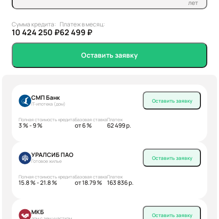
лет
Сумма кредита:
Платеж в месяц:
10 424 250 ₽
62 499 ₽
Оставить заявку
СМП Банк
Оставить заявку
IT-ипотека (дом)
Полная стоимость кредита
Базовая ставка
Платеж
3 % - 9 %
от 6 %
62 499 р.
УРАЛСИБ ПАО
Оставить заявку
Готовое жилье
Полная стоимость кредита
Базовая ставка
Платеж
15.8 % - 21.8 %
от 18.79 %
163 836 р.
МКБ
Оставить заявку
дом с зем.участком