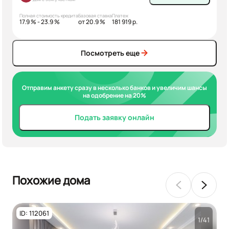
Полная стоимость кредита
Базовая ставка
Платеж
17.9 % - 23.9 %
от 20.9 %
181 919 р.
Посмотреть еще
Отправим анкету сразу в несколько банков и увеличим шансы
на одобрение на 20%
Подать заявку онлайн
Похожие дома
ID: 112061
1/41