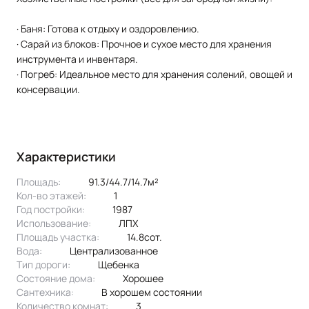
· Баня: Готова к отдыху и оздоровлению.
· Сарай из блоков: Прочное и сухое место для хранения
инструмента и инвентаря.
· Погреб: Идеальное место для хранения солений, овощей и
консервации.
Характеристики
Площадь:
91.3/44.7/14.7м²
Кол-во этажей:
1
Год постройки:
1987
Использование:
ЛПХ
Площадь участка:
14.8сот.
Вода:
централизованное
Тип дороги:
щебенка
Состояние дома:
хорошее
Сантехника:
в хорошем состоянии
Количество комнат:
3