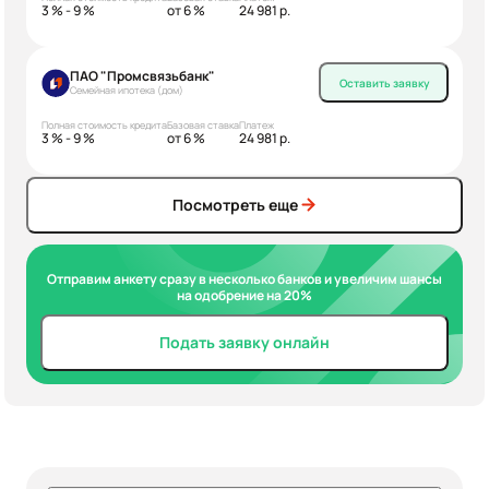
3 % - 9 %
от 6 %
24 981 р.
ПАО "Промсвязьбанк"
Оставить заявку
Семейная ипотека (дом)
Полная стоимость кредита
Базовая ставка
Платеж
3 % - 9 %
от 6 %
24 981 р.
Посмотреть еще
Отправим анкету сразу в несколько банков и увеличим шансы
на одобрение на 20%
Подать заявку онлайн