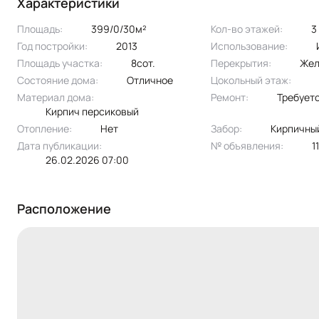
Характеристики
сада, бассейна, детской, барбекю-зоны. Газ на
район — тишина природы + быстрая дорога в Каз
Площадь:
399/0/30м²
Кол-во этажей:
3
Реальный торг серьезным покупателям! Звоните
Год постройки:
2013
Использование:
Площадь участка:
8сот.
Перекрытия:
Же
Состояние дома:
Отличное
Цокольный этаж:
Материал дома:
Ремонт:
Требует
кирпич персиковый
Отопление:
нет
Забор:
кирпичны
Дата публикации:
№ объявления:
26.02.2026 07:00
Расположение