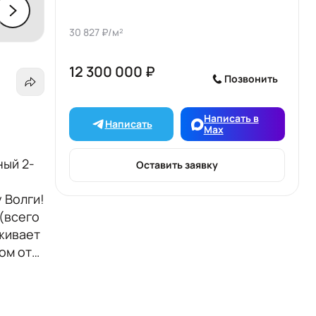
30 827 ₽/м²
12 300 000 ₽
Позвонить
Написать в
Написать
Max
ый 2-
Оставить заявку
.
у Волги!
(всего
уживает
ом от
ади (2
аты,
та для