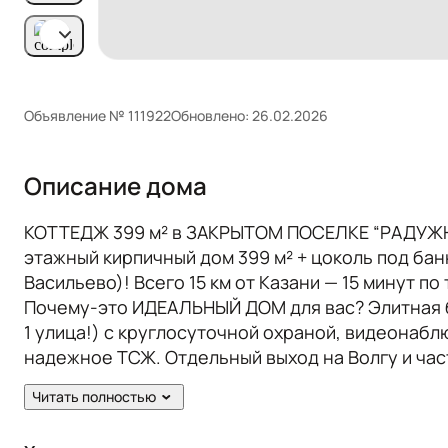
Объявление № 111922
Обновлено: 26.02.2026
Описание дома
КОТТЕДЖ 399 м² в ЗАКРЫТОМ ПОСЕЛКЕ “РАДУЖ
этажный кирпичный дом 399 м² + цоколь под бан
Васильево)! Всего 15 км от Казани — 15 минут по
Почему-это ИДЕАЛЬНЫЙ ДОМ для вас? Элитная б
1 улица!) с круглосуточной охраной, видеонаб
надежное ТСЖ. Отдельный выход на Волгу и част
дома! Солидные, достойные соседи — статусный
Читать полностью
этажа + цоколь для банного комплекса). Прост
много воздуха. Премиум-кирпич, стены 75 см — т