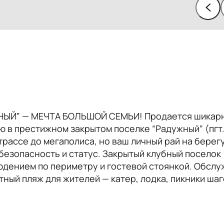
НЫЙ” — МЕЧТА БОЛЬШОЙ СЕМЬИ! Продается шикарн
ю в престижном закрытом поселке “Радужный” (пгт
 трассе до мегаполиса, но ваш личный рай на берег
езопасность и статус. Закрытый клубный поселок 
людением по периметру и гостевой стоянкой. Обсл
ный пляж для жителей — катер, лодка, пикники шаг
 круг общения. Площадь и комфорт 399 м² жилплощ
орная планировка для большой семьи: светлые комн
епло зимой, прохлада летом. Участок 8 соток — мес