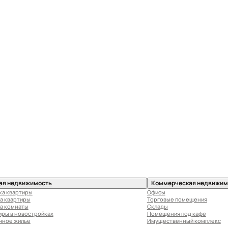
ая недвижимость
Коммерческая недвижим
ка квартиры
Офисы
а квартиры
Торговые помещения
а комнаты
Склады
иры в новостройках
Помещения под кафе
чное жилье
Имущественный комплекс