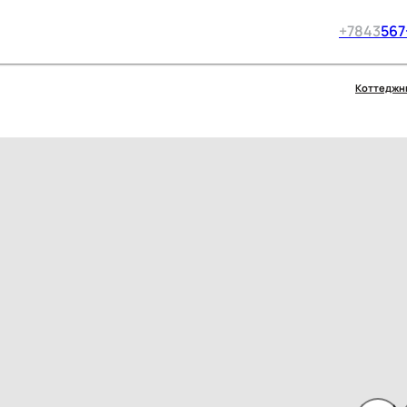
+7
843
567
Коттеджн