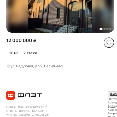
Посмотреть все
фото
12 000 000 ₽
98 м²
2 этажа
ул. Радужная, д.22, Васильево
Жил
Покуп
Аренд
Аренд
ОБЩЕСТВО С ОГРАНИЧЕННОЙ
Кварт
ОТВЕТСТВЕННОСТЬЮ «КАНТ»
Втори
ул. Спартаковская 2, помещ. 231
Дома