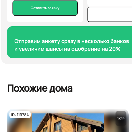
Оставить заявку
Отправим анкету сразу в несколько банков
и увеличим шансы на одобрение на 20%
Похожие дома
ID: 119784
1/29