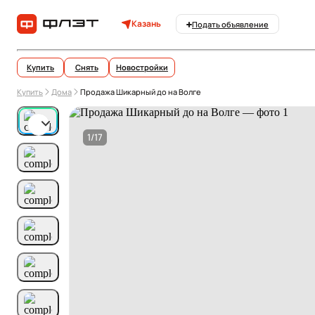
Казань
Подать объявление
Купить
Снять
Новостройки
Купить
Дома
Продажа Шикарный до на Волге
1/17