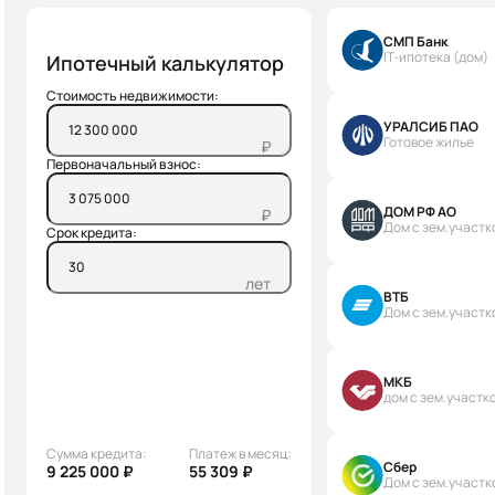
СМП Банк
IT-ипотека (дом)
Ипотечный калькулятор
Стоимость недвижимости:
УРАЛСИБ ПАО
Готовое жилье
₽
Первоначальный взнос:
ДОМ РФ АО
₽
Дом с зем.участк
Срок кредита:
лет
ВТБ
Дом с зем.участк
МКБ
дом с зем.участк
Сумма кредита:
Платеж в месяц:
Сбер
9 225 000 ₽
55 309 ₽
Дом с зем.участк