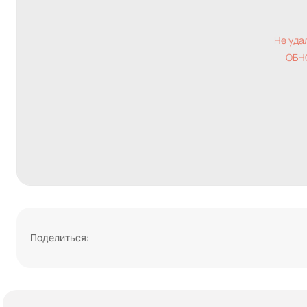
Не уда
ОБН
Поделиться: