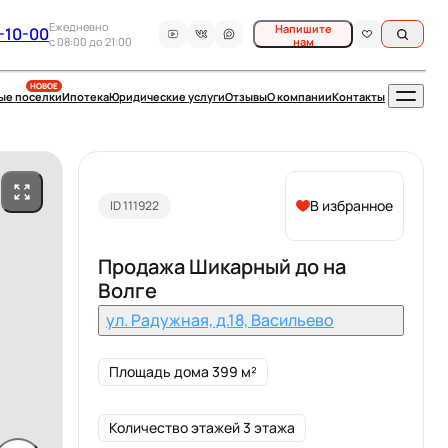
Ежедневно
Напишите
-10-00
c 08:00 до 21:00
нам
НОВОЕ
ые поселки
Ипотека
Юридические услуги
Отзывы
О компании
Контакты
В избранное
ID 111922
Продажа Шикарный до на
Волге
ул. Радужная, д.18, Васильево
Площадь дома 399 м²
Количество этажей 3 этажа