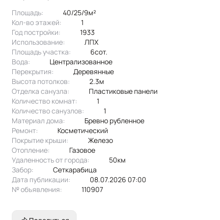
можно заехать и жить
Площадь:
40/25/9м²
есть фундамент под пристрой
Кол-во этажей:
1
есть своя баня
Год постройки:
1933
Использование:
ЛПХ
все документы готовы.
Площадь участка:
6сот.
Вода:
централизованное
Перекрытия:
Деревянные
Высота потолков:
2.3м
Отделка санузла:
пластиковые панели
Количество комнат:
1
Количество санузлов:
1
Материал дома:
бревно рубленное
Ремонт:
Косметический
Покрытие крыши:
железо
Отопление:
газовое
Удаленность от города:
50км
Забор:
сеткарабица
Дата публикации:
08.07.2026 07:00
№ объявления:
110907