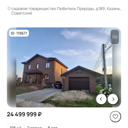
садовое товарищество Любитель Природы, д.189, Казань,
Советский
ID: 119671
1/2
24 499 999 ₽
195 м²
2 этажа
8 сот.