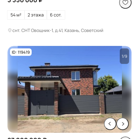
54 м²
2 этажа
6 сот.
снт. СНТ Овощник-1, д.41, Казань, Советский
ID: 119419
1/9