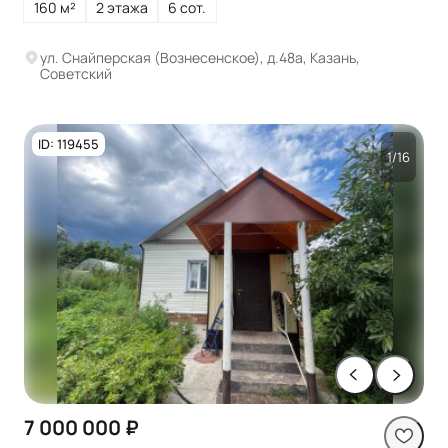
160 м²
2 этажа
6 сот.
ул. Снайперская (Вознесенское), д.48а, Казань,
Советский
ID: 119455
1/16
7 000 000 ₽