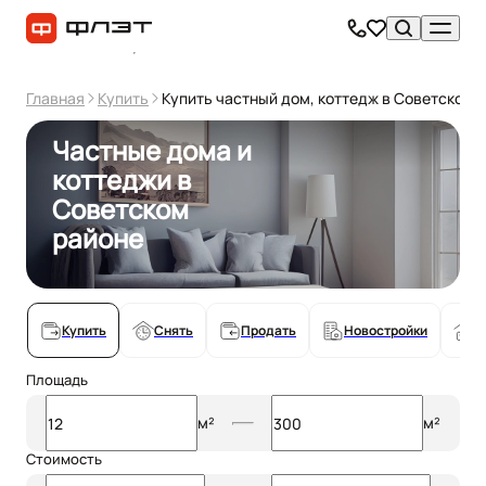
Главная
Купить
Купить частный дом, коттедж в Советском р
Частные дома и
коттеджи в
Советском
районе
Купить
Снять
Продать
Новостройки
С
Площадь
м²
м²
Стоимость