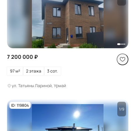
Посмотреть все
фото
7 200 000 ₽
97 м²
2 этажа
3 сот.
ул. Татьяны Лариной, Урмай
ID: 119804
1/9