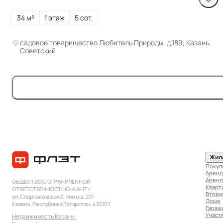
34 м²
1 этаж
5 сот.
садовое товарищество Любитель Природы, д.189, Казань,
Советский
Жил
Покуп
Аренд
Аренд
ОБЩЕСТВО С ОГРАНИЧЕННОЙ
Кварт
ОТВЕТСТВЕННОСТЬЮ «КАНТ»
Втори
ул. Спартаковская 2, помещ. 231
Дома
Казань, Республика Татарстан, 420107
Гараж
Участ
Недвижимость Казани.