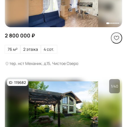
Посмотреть все
фото
2 800 000 ₽
76 м²
2 этажа
4 сот.
тер. нст Механик, д.15, Чистое Озеро
ID: 119682
1/40
Посмотреть все
фото