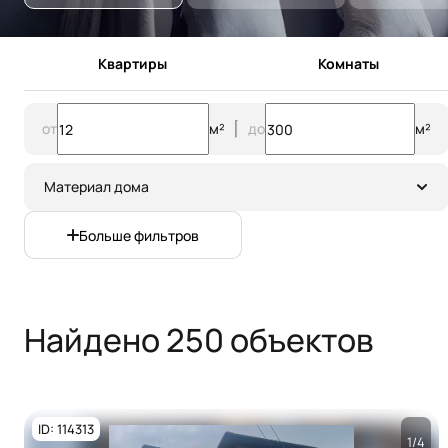
Квартиры
Комнаты
от
м²
до
м²
Материал дома
Больше фильтров
Найдено 250 объектов
ID: 114313
1/4