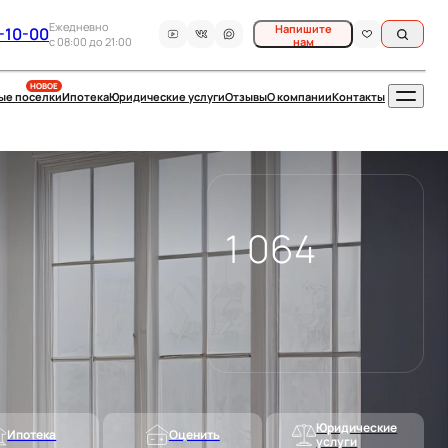
Ежедневно
Напишите
-10-00
c 08:00 до 21:00
нам
НОВОЕ
ые поселки
Ипотека
Юридические услуги
Отзывы
О компании
Контакты
1 064
Юридические
Ипотека
Оценить
услуги