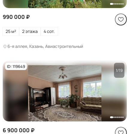
990 000 ₽
25 м²
2 этажа
4 сот.
6-я аллея, Казань, Авиастроительный
ID: 119649
1/19
Посмотреть все
фото
6 900 000 ₽