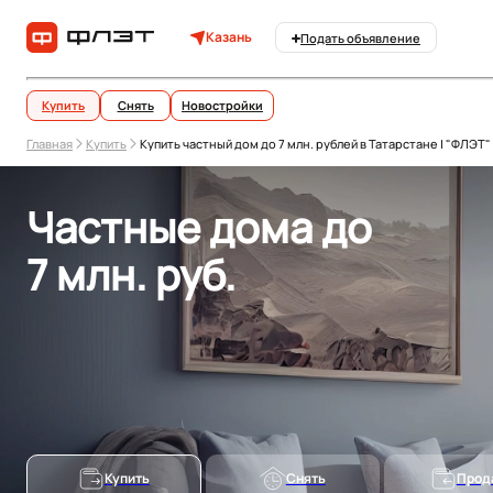
Казань
Подать объявление
Купить
Снять
Новостройки
Главная
Купить
Купить частный дом до 7 млн. рублей в Татарстане | "ФЛЭТ"
Частные дома до
7 млн. руб.
Купить
Снять
Прод