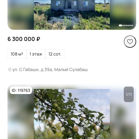
Посмотреть все
фото
6 300 000 ₽
108 м²
1 этаж
12 сот.
ул. С.Габаши, д.39а, Малый Сулабаш
ID: 119763
1/11
Посмотреть все
фото