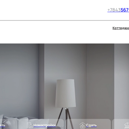
+7
843
567
Коттеджн
ать
Новостройки
Сдать