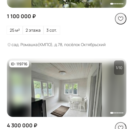
1 100 000 ₽
25 м²
2 этажа
3 сот.
сад. Ромашка(КМПО), д.78, посёлок Октябрьский
ID: 119716
1/10
Посмотреть все
фото
4 300 000 ₽