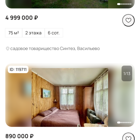
4 999 000 ₽
75 м²
2 этажа
6 сот.
садовое товарищество Синтез, Васильево
ID: 119711
1/13
Посмотреть все
фото
890 000 ₽