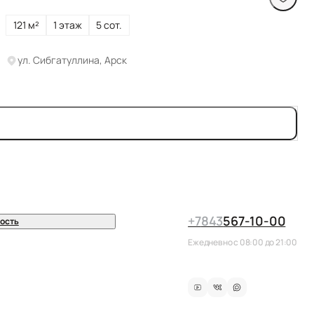
121 м²
1 этаж
5 сот.
ул. Сибгатуллина, Арск
+7
843
567-10-00
ость
Ежедневно с 08:00 до 21:00