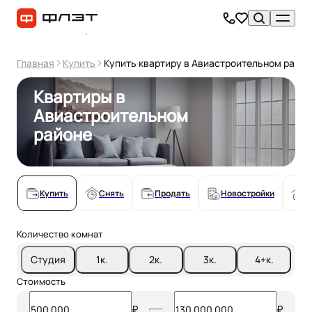
Главная
Купить
Купить квартиру в Авиастроительном районе
Квартиры в
Авиастроительном
районе
Купить
Снять
Продать
Новостройки
С
Количество комнат
Студия
1
к.
2
к.
3
к.
4+
к.
Стоимость
₽
₽