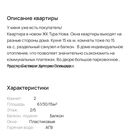
Описание квартиры
У меня уже есть покупатель!
Квартира в новом ЖК Тура Нова. Окна квартиры выходят на
разные стороны дома. Кухня 15 кв.м, комнаты тоже по 15
кв.с, раздельный санузел и балкон. В доме индивидуальное
отопление, что позволяет значительно съэкономить на
коммунальных платежах. Во дворе большое парковочное
пространство и детские площадки.
Рядом: Салават Купере, Осиново
Характеристики
Комнат:
2
Площадь:
61/30/15м²
Этаж:
2/5
Балкон, лоджия:
балкон
Окна:
пластиковые
Горячая вода:
АГВ