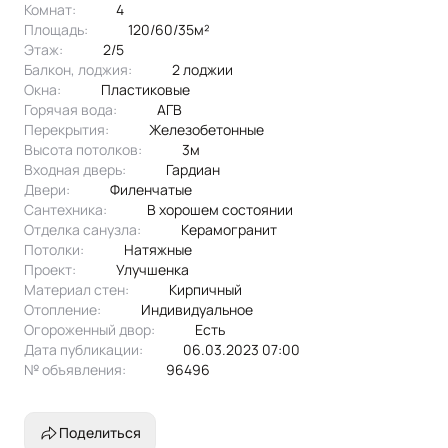
Комнат:
4
Площадь:
120/60/35м²
Этаж:
2/5
Балкон, лоджия:
2 лоджии
Окна:
пластиковые
Горячая вода:
АГВ
Перекрытия:
железобетонные
Высота потолков:
3м
Входная дверь:
Гардиан
Двери:
филенчатые
Сантехника:
в хорошем состоянии
Отделка санузла:
керамогранит
Потолки:
натяжные
Проект:
улучшенка
Материал стен:
Кирпичный
Отопление:
индивидуальное
Огороженный двор:
Есть
Дата публикации:
06.03.2023 07:00
№ объявления:
96496
Поделиться