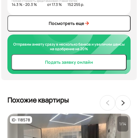
Полная стоимость кредита
Базовая ставка
Платеж
14.3 % - 20.3 %
от 17.3 %
152 255 р.
Посмотреть еще
Отправим анкету сразу в несколько банков и увеличим шансы
на одобрение на 20%
Подать заявку онлайн
Похожие квартиры
ID: 118578
1/14