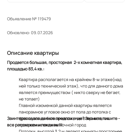
Объявление № 119479
Обновлено: 09.07.2026
Описание квартиры
Продается большая, просторная 2-х комнатная квартира,
площадью 83,4 кв.:
Квартира располагается на крайнем 8-м этаже(над
ней только технический этаж), что для данного дома
является преимуществом ( никто сверху не бегает,
не топает)
Главной изюменкой данной квартиры является
панорамное угловое окно от пола до потолка с
Заинтересовало данное предложение? Звоните,пишите -
французским балкончиком , где открываются
все расскажем и покажем!!!
прекрасные виды на ночной город
Потолки, высотой 3,2 м делают комнаты просторнее