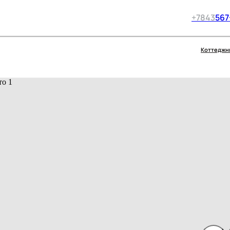
+7
843
567
Коттеджн