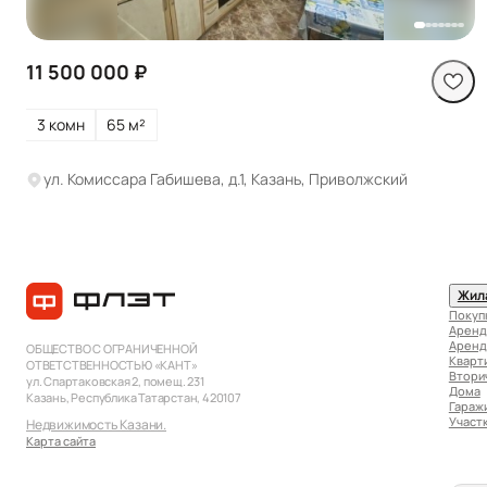
11 500 000 ₽
3 комн
65 м²
ул. Комиссара Габишева, д.1, Казань, Приволжский
Жил
Покуп
Аренд
Аренд
ОБЩЕСТВО С ОГРАНИЧЕННОЙ
Кварт
ОТВЕТСТВЕННОСТЬЮ «КАНТ»
Втори
ул. Спартаковская 2, помещ. 231
Дома
Казань, Республика Татарстан, 420107
Гараж
Участ
Недвижимость Казани.
Карта сайта