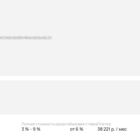
литике конфиденциальности
Полная стоимость кредита
Базовая ставка
Платеж
3 % - 9 %
от 6 %
38 221 р.
/ мес