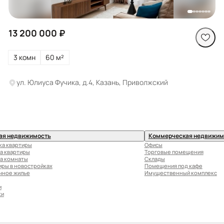
13 200 000 ₽
3 комн
60 м²
ул. Юлиуса Фучика, д.4, Казань, Приволжский
ая недвижимость
Коммерческая недвижим
ка квартиры
Офисы
а квартиры
Торговые помещения
а комнаты
Склады
иры в новостройках
Помещения под кафе
чное жилье
Имущественный комплекс
и
ки