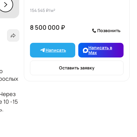
154 545 ₽/м²
8 500 000 ₽
Позвонить
Написать в
Написать
Max
Оставить заявку
о
зрослых
 Через
 10 -15
ь.