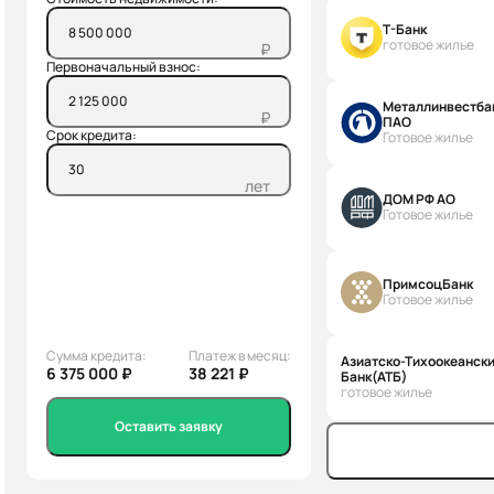
Т-Банк
готовое жилье
₽
Первоначальный взнос:
Металлинвестба
₽
ПАО
Срок кредита:
Готовое жилье
лет
ДОМ РФ АО
Готовое жилье
ПримсоцБанк
Готовое жилье
Сумма кредита:
Платеж в месяц:
Азиатско-Тихоокеанск
6 375 000 ₽
38 221 ₽
Банк(АТБ)
готовое жилье
Оставить заявку