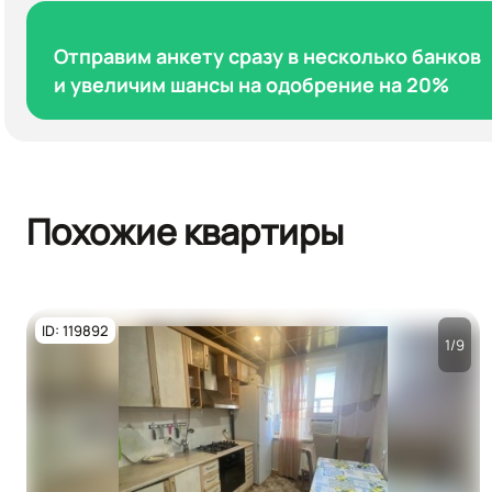
Отправим анкету сразу в несколько банков
и увеличим шансы на одобрение на 20%
Похожие квартиры
ID: 119892
1/9
Посмотреть все
фото