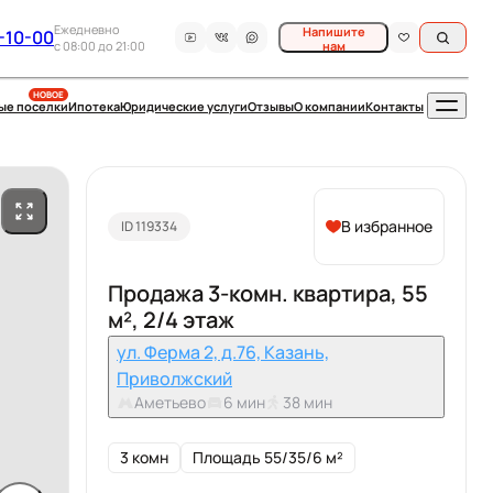
Ежедневно
Напишите
-10-00
c 08:00 до 21:00
нам
НОВОЕ
ые поселки
Ипотека
Юридические услуги
Отзывы
О компании
Контакты
В избранное
ID 119334
Продажа 3-комн. квартира, 55
м², 2/4 этаж
ул. Ферма 2, д.76, Казань,
Приволжский
Аметьево
6 мин
38 мин
3 комн
Площадь 55/35/6 м²