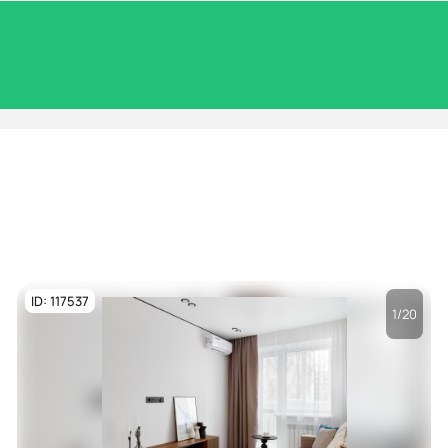
ID: 117537
1/20
Посмотреть все
фото