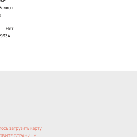
6м²
балкон
а
Нет
119334
лось загрузить карту
ОВИТЕ СТРАНИЦУ