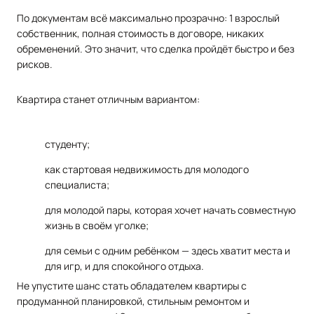
По
документам
всё
максимально
прозрачно:
1
взрослый
собственник,
полная
стоимость
в
договоре,
никаких
обременений.
Это
значит,
что
сделка
пройдёт
быстро
и
без
рисков.
Квартира
станет
отличным
вариантом:
студенту;
как
стартовая
недвижимость
для
молодого
специалиста;
для
молодой
пары,
которая
хочет
начать
совместную
жизнь
в
своём
уголке;
для
семьи
с
одним
ребёнком
— здесь
хватит
места
и
для
игр,
и
для
спокойного
отдыха.
Не
упустите
шанс
стать
обладателем
квартиры
с
продуманной
планировкой,
стильным
ремонтом
и