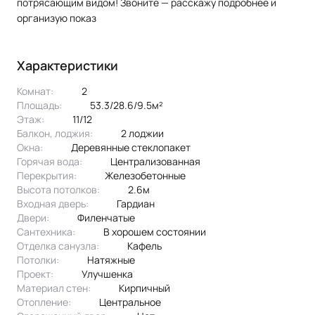
потрясающим
видом!
Звоните
— расскажу
подробнее
и
организую
показ
Характеристики
Комнат:
2
Площадь:
53.3/28.6/9.5м²
Этаж:
11/12
Балкон, лоджия:
2 лоджии
Окна:
деревянные стеклопакет
Горячая вода:
централизованная
Перекрытия:
железобетонные
Высота потолков:
2.6м
Входная дверь:
Гардиан
Двери:
филенчатые
Сантехника:
в хорошем состоянии
Отделка санузла:
кафель
Потолки:
натяжные
Проект:
улучшенка
Материал стен:
Кирпичный
Отопление:
центральное