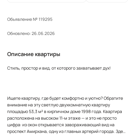
Объявление № 119295
Обновлено: 26.06.2026
Описание квартиры
Стиль,
простор
и
вид,
от
которого
захватывает
дух!
Ищете
квартиру,
где
будет
комфортно
и
уютно?
Обратите
внимание
на
эту
светлую
двухкомнатную
квартиру
площадью
53,3
м²
в
кирпичном
доме 1998 года.
Квартира
расположена
на
высоком
11‑м
этаже
— и
это
не
просто
цифра:
из
окон
открывается
завораживающий
вид
на
проспект
Амирхана,
одну
из
главных
артерий
города.
Здесь