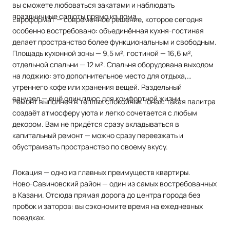
вы
сможете
любоваться
закатами
и
наблюдать
праздничные
салюты
прямо
из
дома.
Евроформат
— современное
решение,
которое
сегодня
особенно
востребовано:
объединённая
кухня‑гостиная
делает
пространство
более
функциональным
и
свободным.
Площадь
кухонной
зоны
— 9,5
м²,
гостиной
— 16,6
м²,
отдельной
спальни
— 12
м².
Спальня
оборудована
выходом
на
лоджию:
это
дополнительное
место
для
отдыха,
утреннего
кофе
или
хранения
вещей.
Раздельный
санузел
— ещё
один
плюс
для
комфортной
жизни.
Ремонт
выполнен
в
тёплых
спокойных
тонах:
такая
палитра
создаёт
атмосферу
уюта
и
легко
сочетается
с
любым
декором.
Вам
не
придётся
сразу
вкладываться
в
капитальный
ремонт
— можно
сразу
переезжать
и
обустраивать
пространство
по
своему
вкусу.
Локация
— одно
из
главных
преимуществ
квартиры.
Ново‑Савиновский
район
— один
из
самых
востребованных
в
Казани.
Отсюда
прямая
дорога
до
центра
города
без
пробок
и
заторов:
вы
сэкономите
время
на
ежедневных
поездках.