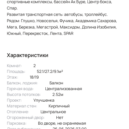
спортивные комплексы, бассейн Ак Буре, Центр бокса,
Спар.
Развитая транспортная сеть: автобусы, троллейбус.
Рядом: Глушко, Новоселья, Фучика, Академика Сахарова,
Мега, Березка, Мегастрой, Максидом, Долина Изобилия,
Южный, Перекресток, Лента, SPAR
Характеристики
Комнат:
2
Площадь:
52.1/27.2/9.1м²
Этаж:
18/19
Балкон, лоджия:
балкон
Горячая вода:
централизованная
Высота потолков:
2.52м
Проект:
улучшенка
Материал стен:
Кирпичный
Отопление:
центральное
Огороженный двор:
Нет
Парковка:
во дворе, не охраняемая
Дата публикации:
26.06.2026 07:00