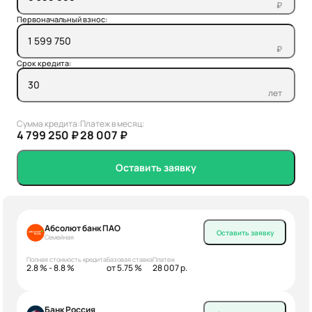
₽
Первоначальный взнос:
₽
Срок кредита:
лет
Сумма кредита:
Платеж в месяц:
4 799 250 ₽
28 007 ₽
Оставить заявку
Абсолют банк ПАО
Оставить заявку
Семейная
Полная стоимость кредита
Базовая ставка
Платеж
2.8 % - 8.8 %
от 5.75 %
28 007 р.
Банк Россия