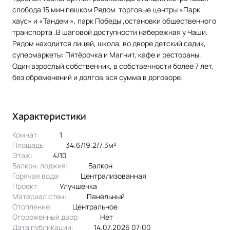
слобода 15 мин пешком Рядом торговые центры «Парк
хаус» и «Тандем », парк Победы ,остановки общественного
транспорта .В шаговой доступности набережная у Чаши.
Рядом находится лицей, школа, во дворе детский садик,
супермаркеты: Пятёрочка и Магнит, кафе и рестораны.
Один взрослый собственник, в собственности более 7 лет,
без обременений и долгов,вся сумма в договоре.
Характеристики
Комнат:
1
Площадь:
34.6/19.2/7.3м²
Этаж:
4/10
Балкон, лоджия:
балкон
Горячая вода:
централизованная
Проект:
улучшенка
Материал стен:
Панельный
Отопление:
центральное
Огороженный двор:
Нет
Дата публикации:
14.07.2026 07:00