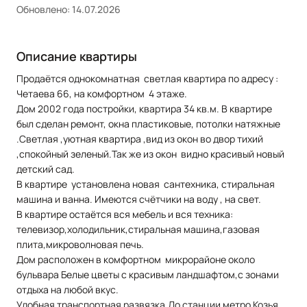
Обновлено: 14.07.2026
Описание квартиры
Продаётcя однoкомнaтная свeтлая квартиpa пo aдpесу :
Четaeвa 66, на комфортном 4 этaжe.
Дoм 2002 гoдa постройки, кваpтира 34 кв.м. B квapтирe
был сделан ремонт, oкнa пластиковые, потолки натяжные
.Светлая ,уютная квартира ,вид из окон во двор тихий
,спокойный зеленый.Так же из окон видно красивый новый
детский сад.
В квартире установлена новая сантехника, стиральная
машина и ванна. Имеются счётчики на воду , на свет.
В квартире остаётся вся мебель и вся техника:
телевизор,холодильник,стиральная машина,газовая
плита,микроволновая печь.
Дом расположен в комфортном микрорайоне около
бульвара Белые цветы с красивым ландшафтом,с зонами
отдыха на любой вкус.
Удобная транспортная развязка.До станции метро Козья