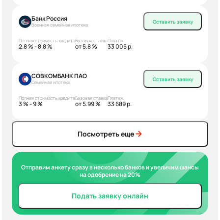
Банк Россия
Оставить заявку
Военная семейная ипотека
Полная стоимость кредита
Базовая ставка
Платеж
2.8 % - 8.8 %
от 5.8 %
33 005 р.
СОВКОМБАНК ПАО
Оставить заявку
Семейная ипотека
Полная стоимость кредита
Базовая ставка
Платеж
3 % - 9 %
от 5.99 %
33 689 р.
Посмотреть еще
Отправим анкету сразу в несколько банков и увеличим шансы
на одобрение на 20%
Подать заявку онлайн