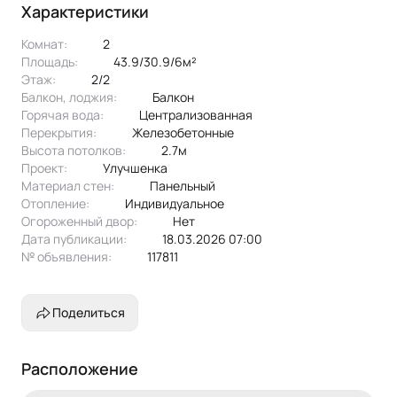
небольшой с ямой для картошки
Характеристики
Есть небольшой земельный участок для огорода, примерно
Комнат:
2
3 сотки
Площадь:
43.9/30.9/6м²
В квартире никто не прописан
Этаж:
2/2
Балкон, лоджия:
балкон
Горячая вода:
централизованная
Перекрытия:
железобетонные
Высота потолков:
2.7м
Проект:
улучшенка
Материал стен:
Панельный
Отопление:
индивидуальное
Огороженный двор:
Нет
Дата публикации:
18.03.2026 07:00
№ объявления:
117811
Поделиться
Расположение