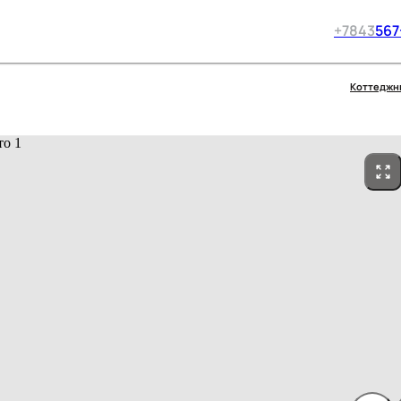
+7
843
567
Коттеджн