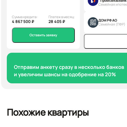
"Промсвязьбанк
Семейная ипоте
Сумма кредита:
Платеж в месяц:
ДОМ РФ АО
4 867 500 ₽
28 405 ₽
Семейная (ПФР)
Оставить заявку
Отправим анкету сразу в несколько банков
и увеличим шансы на одобрение на 20%
Похожие квартиры