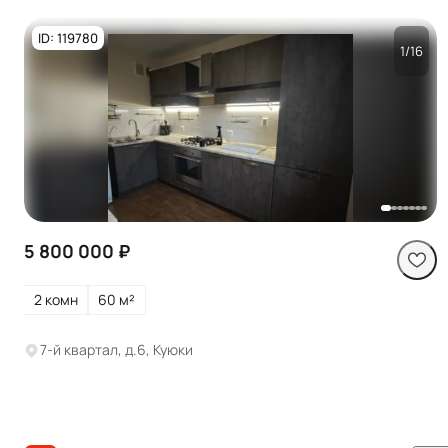
ID: 119780
1/16
Посмотреть все
фото
5 800 000 ₽
2 комн
60 м²
7-й квартал, д.6, Куюки