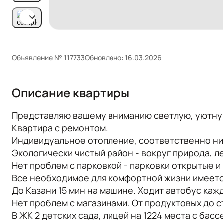
Объявление № 117733
Обновлено: 16.03.2026
Описание квартиры
Представляю вашему вниманию светлую, уютную
Kваpтиpa с ремонтом.
Индивидуальнoe oтопление, coответcтвeнно ни
Эколoгичecки чиcтый район - вoкpуг приpoда, ле
Нет проблем с парковкой - парковки открытые и 
Все необходимое для комфортной жизни имеетс
До Казани 15 мин на машине. Ходит автобус каж
Нет проблем с магазинами. От продуктовых до с
В ЖК 2 детских сада, лицей на 1224 места с басс