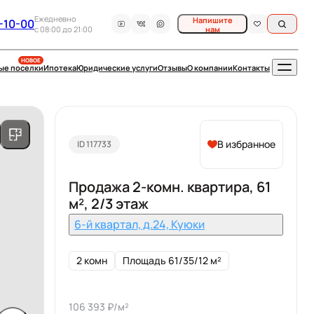
Ежедневно
Напишите
-10-00
c 08:00 до 21:00
нам
НОВОЕ
ые поселки
Ипотека
Юридические услуги
Отзывы
О компании
Контакты
В избранное
ID 117733
Продажа 2-комн. квартира, 61
м², 2/3 этаж
6-й квартал, д.24, Куюки
2 комн
Площадь 61/35/12 м²
106 393 ₽/м²