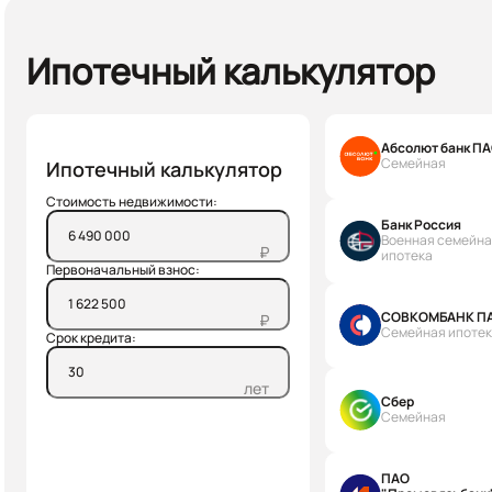
Ипотечный калькулятор
Абсолют банк П
Семейная
Ипотечный калькулятор
Стоимость недвижимости:
Банк Россия
Военная семейн
₽
ипотека
Первоначальный взнос:
СОВКОМБАНК П
₽
Семейная ипоте
Срок кредита:
лет
Сбер
Семейная
ПАО