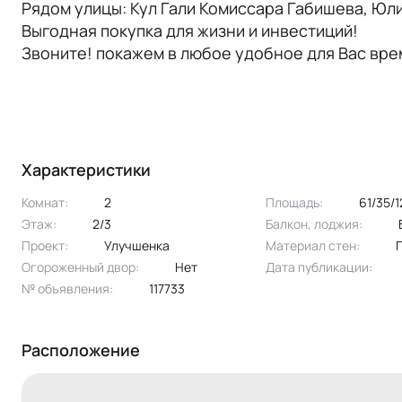
Рядом улицы: Кул Гали Комиссара Габишева, Юл
Выгодная покупка для жизни и инвестиций!
Звоните! покажем в любое удобное для Вас вре
Характеристики
Комнат:
2
Площадь:
61/35/
Этаж:
2/3
Балкон, лоджия:
Проект:
улучшенка
Материал стен:
Огороженный двор:
Нет
Дата публикации:
№ объявления:
117733
Расположение