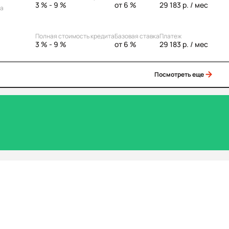
"
3 % - 9 %
от 6 %
29 183 р.
/ мес
ка
Полная стоимость кредита
Базовая ставка
Платеж
3 % - 9 %
от 6 %
29 183 р.
/ мес
Посмотреть еще