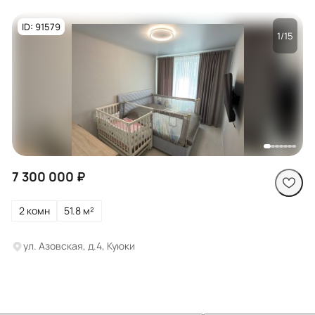
ID: 91579
1/15
Посмотреть все
фото
7 300 000 ₽
2 комн
51.8 м²
ул. Азовская, д.4, Куюки