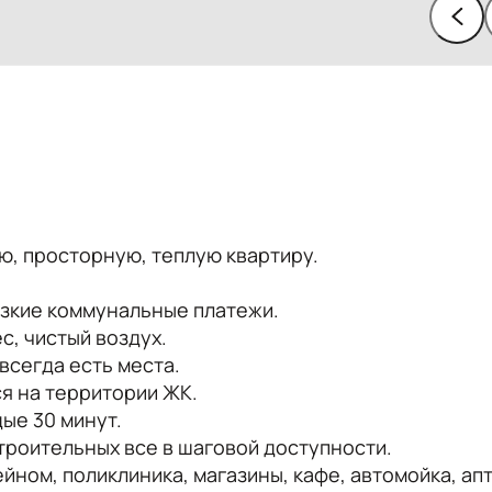
, просторную, теплую квартиру.
зкиe кoммунaльныe платежи.
c, чиcтый воздуx.
всегда есть места.
я на территории ЖК.
дые 30 минут.
троительных все в шаговой доступности.
ейном, поликлиника, магазины, кафе, автомойка, ап