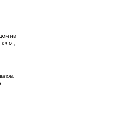
дом на
кв.м.,
иалов.
е