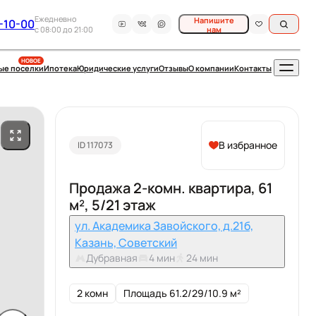
Ежедневно
Напишите
-10-00
c 08:00 до 21:00
нам
НОВОЕ
ые поселки
Ипотека
Юридические услуги
Отзывы
О компании
Контакты
В избранное
ID 117073
Продажа 2-комн. квартира, 61
м², 5/21 этаж
ул. Академика Завойского, д.21б,
Казань, Советский
Дубравная
4 мин
24 мин
2 комн
Площадь 61.2/29/10.9 м²