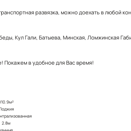
транспортная развязка, можно доехать в любой ко
еды, Кул Гали, Батыева, Минская, Ломжинская Га
е! Покажем в удобное для Вас время!
9/10.9м²
лоджия
ентрализованная
2.8м
ванные