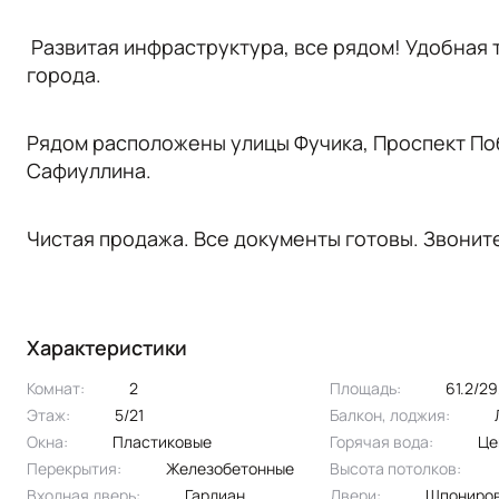
Развитая инфраструктура, все рядом! Удобная 
города.
Рядом расположены улицы Фучика, Проспект Поб
Сафиуллина.
Чистая продажа. Все документы готовы. Звонит
Характеристики
Комнат:
2
Площадь:
61.2/2
Этаж:
5/21
Балкон, лоджия:
Окна:
пластиковые
Горячая вода:
ц
Перекрытия:
железобетонные
Высота потолков:
Входная дверь:
Гардиан
Двери:
шпониро