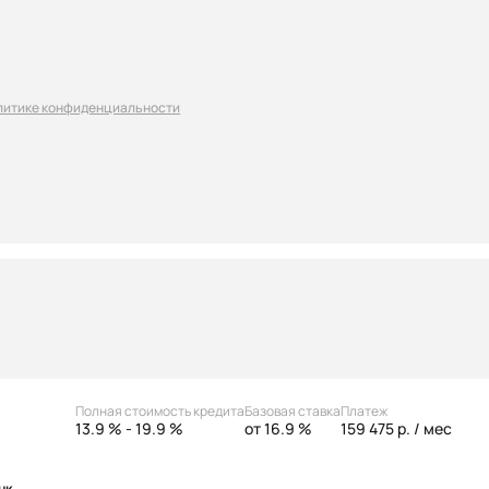
литике конфиденциальности
Полная стоимость кредита
Базовая ставка
Платеж
13.9 % - 19.9 %
от 16.9 %
159 475 р.
/ мес
нк