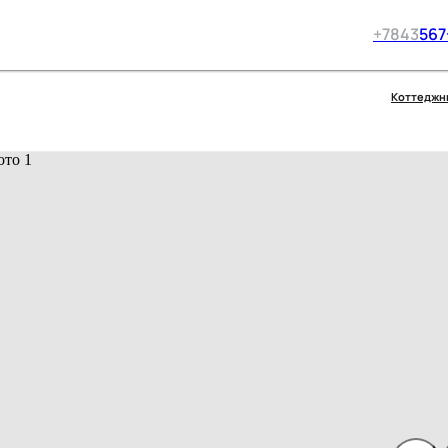
+7
843
567
Коттеджн