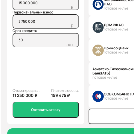
ПАО
₽
Готовое жилье
Первоначальный взнос:
ДОМ РФ АО
₽
Готовое жилье
Срок кредита:
лет
ПримсоцБанк
Готовое жилье
Азиатско-Тихоокеанск
Банк(АТБ)
готовое жилье
Сумма кредита:
Платеж в месяц:
СОВКОМБАНК П
11 250 000 ₽
159 475 ₽
Готовое жилье
Оставить заявку