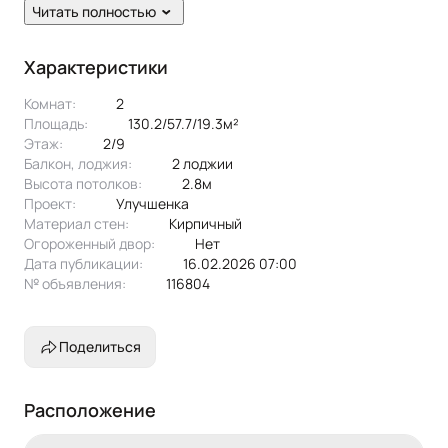
Читать полностью
- просторная прихожая;
- балкон с выходом из кухни;
Характеристики
- раздельные сан. узлы;
Комнат:
2
Площадь:
130.2/57.7/19.3м²
- просторная гардеробная;
Этаж:
2/9
Балкон, лоджия:
2 лоджии
Высота потолков:
2.8м
2. ДОМ 2005 года постройки, кирпичный. Подъезд в
Проект:
улучшенка
Материал стен:
Кирпичный
хорошем состоянии, в котором следят за чистотой и
Огороженный двор:
Нет
порядком.
Дата публикации:
16.02.2026 07:00
№ объявления:
116804
3. Придомовая территория.
Поделиться
Территория дома закрыта. Во дворе дома предусмотрена
парковка для жителей дома, в так же имеется подземная
парковка ( машино место продается отдельно )
Расположение