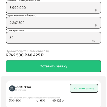
Стоимость недвижимости:
₽
Первоначальный взнос:
₽
Срок кредита:
лет
Сумма кредита:
Платеж в месяц:
6 742 500 ₽
40 425 ₽
Оставить заявку
ДОМ РФ АО
Оставить заявку
IT-ипотека
Полная стоимость кредита
Базовая ставка
Платеж
3 % - 9 %
от 6 %
40 425 р.