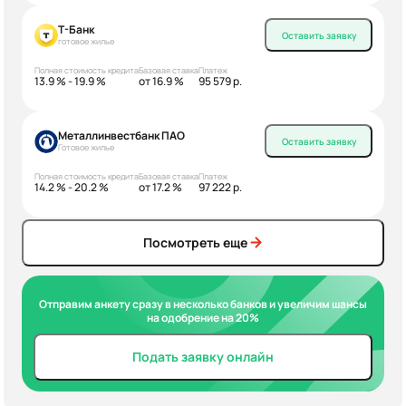
Т-Банк
Оставить заявку
готовое жилье
Полная стоимость кредита
Базовая ставка
Платеж
13.9 % - 19.9 %
от 16.9 %
95 579 р.
Металлинвестбанк ПАО
Оставить заявку
Готовое жилье
Полная стоимость кредита
Базовая ставка
Платеж
14.2 % - 20.2 %
от 17.2 %
97 222 р.
Посмотреть еще
Отправим анкету сразу в несколько банков и увеличим шансы
на одобрение на 20%
Подать заявку онлайн