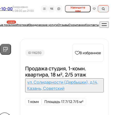
Ежедневно
Напишите
-10-00
c 08:00 до 21:00
нам
НОВОЕ
ые поселки
Ипотека
Юридические услуги
Отзывы
О компании
Контакты
В избранное
ID 116230
Продажа студия, 1-комн.
квартира, 18 м², 2/5 этаж
ул. Солидарности (Дербышки), д.14,
Казань, Советский
1 комн
Площадь 17.7/12.7/5 м²