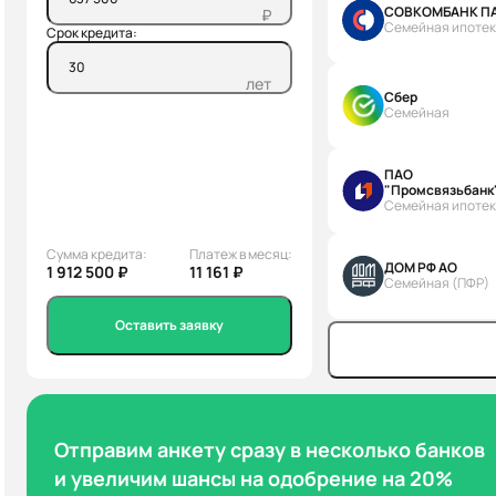
СОВКОМБАНК П
₽
Семейная ипоте
Срок кредита:
лет
Сбер
Семейная
ПАО
"Промсвязьбанк
Семейная ипоте
Сумма кредита:
Платеж в месяц:
ДОМ РФ АО
1 912 500 ₽
11 161 ₽
Семейная (ПФР)
Оставить заявку
Отправим анкету сразу в несколько банков
и увеличим шансы на одобрение на 20%