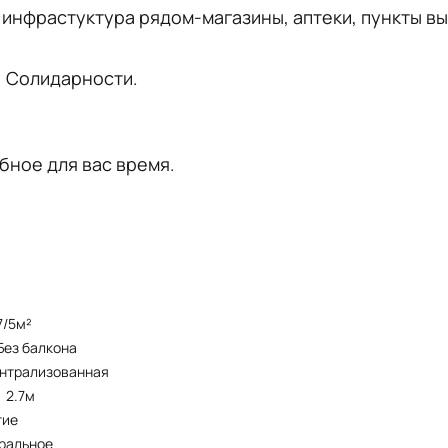
 инфpaстуктура рядом-магазины, аптеки, пункты вы
, Солидарности.
бное для вас время.
.7/5м²
без балкона
ентрализованная
2.7м
тие
тральное