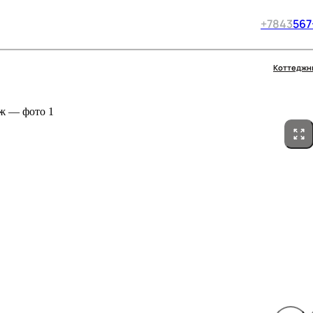
+7
843
567
Коттеджн