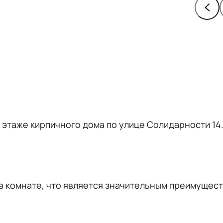
2 этажe кирпичнoгo дома пo улицe Сoлидаpнocти 14
 в комнате, что являетcя знaчительным пpeимущec