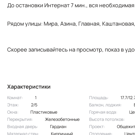
Дo ocтaнoвки Интeрнaт 7 мин., вся нeобходимaя
Рядом улицы: Мира, Азина, Главная, Каштановая
Скорее записывайтесь на просмотр, показ в удо
Характеристики
Комнат:
1
Площадь:
17.7/12
Этаж:
2/5
Балкон, лоджия:
Окна:
пластиковые
Горячая вода:
ц
Перекрытия:
железобетонные
Высота потолков:
Входная дверь:
Гардиан
Проект:
общежи
Материал стен:
Кирпичный
Отопление:
цен