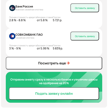
Банк Россия
Оставить заявку
Военная семейная ипотека
Полная стоимость кредита
Базовая ставка
Платеж
2.8 % - 8.8 %
от 5.8 %
5 721 р.
СОВКОМБАНК ПАО
Оставить заявку
Семейная ипотека
Полная стоимость кредита
Базовая ставка
Платеж
3 % - 9 %
от 5.99 %
5 839 р.
Посмотреть еще
Отправим анкету сразу в несколько банков и увеличим шансы
на одобрение на 20%
Подать заявку онлайн