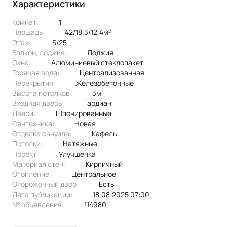
Характеристики
Комнат:
1
Площадь:
42/18.3/12.4м²
Этаж:
5/25
Балкон, лоджия:
лоджия
Окна:
Алюминиевый стеклопакет
Горячая вода:
централизованная
Перекрытия:
железобетонные
Высота потолков:
3м
Входная дверь:
Гардиан
Двери:
шпонированные
Сантехника:
новая
Отделка санузла:
кафель
Потолки:
натяжные
Проект:
улучшенка
Материал стен:
Кирпичный
Отопление:
центральное
Огороженный двор:
Есть
Дата публикации:
18.08.2025 07:00
№ объявления:
114980