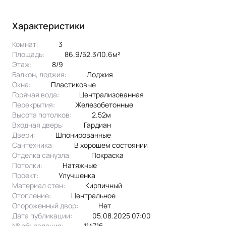
Характеристики
Комнат:
3
Площадь:
86.9/52.3/10.6м²
Этаж:
8/9
Балкон, лоджия:
лоджия
Окна:
пластиковые
Горячая вода:
централизованная
Перекрытия:
железобетонные
Высота потолков:
2.52м
Входная дверь:
Гардиан
Двери:
шпонированные
Сантехника:
в хорошем состоянии
Отделка санузла:
покраска
Потолки:
натяжные
Проект:
улучшенка
Материал стен:
Кирпичный
Отопление:
центральное
Огороженный двор:
Нет
Дата публикации:
05.08.2025 07:00
№ объявления:
114716