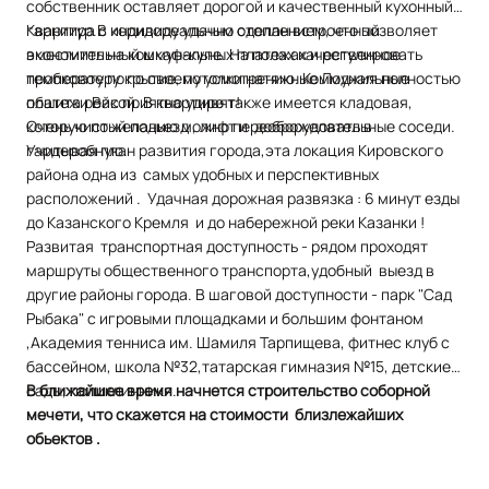
собственник оставляет дорогой и качественный кухонный
гарнитур.В коридоре удачно сделан встроенный
Квартира с индивидуальным отоплением, что позволяет
вместительный шкаф-купе. На полах качественное
экономить на коммунальных платежах и регулировать
пробковое покрытие, потолки натяжные Лоджия полностью
температуру по своему усмотрению. Коммунальные
обшита рейкой. В квартире также имеется кладовая,
платежи Вас приятно удивят!
которую по желанию можно переоборудовать в
Очень чистый подьезд , лифт и доброжелательные соседи.
гардеробную.
Учитывая план развития города,эта локация Кировского
района одна из самых удобных и перспективных
расположений . Удачная дорожная развязка : 6 минут езды
до Казанского Кремля и до набережной реки Казанки !
Развитая транспортная доступность - рядом проходят
маршруты общественного транспорта,удобный выезд в
другие районы города. В шаговой доступности - парк "Сад
Рыбака" с игровыми площадками и большим фонтаном
,Академия тенниса им. Шамиля Тарпищева, фитнес клуб с
бассейном, школа №32,татарская гимназия №15, детские
сады, поликлинники.
В ближайшее время начнется строительство соборной
мечети, что скажется на стоимости близлежайших
обьектов .