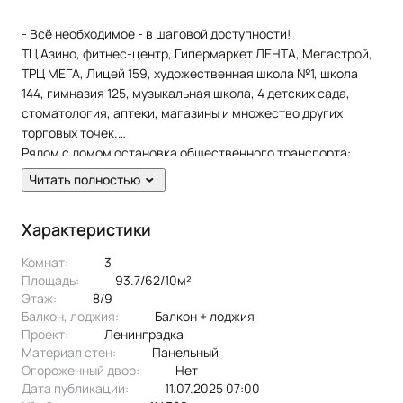
- Всё необходимое - в шаговой доступности!
ТЦ Азино, фитнес-центр, Гипермаркет ЛЕНТА, Мегастрой,
ТРЦ МЕГА, Лицей 159, художественная школа №1, школа
144, гимназия 125, музыкальная школа, 4 детских сада,
стоматология, аптеки, магазины и множество других
торговых точек.
Рядом с домом остановка общественного транспорта:
Автобусы: № 5, 18, 30, 31, 34, 45, 46, 63, 77, 89. Троллейбусы:
Читать полностью
5, 9, 12.
Характеристики
Комнат:
3
Площадь:
93.7/62/10м²
Этаж:
8/9
Балкон, лоджия:
балкон + лоджия
Проект:
ленинградка
Материал стен:
Панельный
Огороженный двор:
Нет
Дата публикации:
11.07.2025 07:00