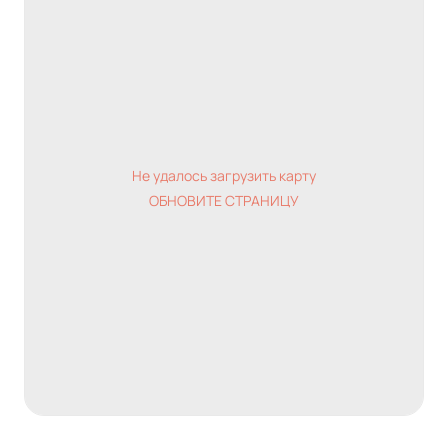
- В доме магазины, салоны красоты, аптеки, и др
- Рядом два детских сада и школа, поликлиника
- Спортивные и детские площадки
Не удалось загрузить карту
ОБНОВИТЕ СТРАНИЦУ