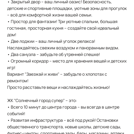
•
Закрытый двор – ваш личный оазис!
Безопасность,
детские и спортивные площадки, уютные зоны для прогулок
– всё для комфортной жизни вашей семьи.
•
Простор для фантазии!
Три уютные спальни, большая
гостиная, просторная кухня – создайте свой идеальный
дом!
•
Две лоджии – ваш личный уголок релакса!
Наслаждайтесь свежим воздухом и панорамным видом.
•
Два санузла – забудьте об утренней спешке!
•
Огромный коридор – место для хранения вещей и детских
игр!
Вариант "Заезжай и живи" – забудьте о хлопотах с
ремонтом!
П
росто расставьте вещи и наслаждайтесь жизнью!
ЖК "Солнечный город супер" – это:
•
Всего 10 минут до центра города – вы всегда в центре
событий!
•
Развитая инфраструктура – всё под рукой!
Остановки
общественного транспорта, новые школы, детские сады,
фитнес-центры, спортивные залы, бары, магазины, аптеки