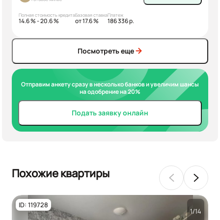
Полная стоимость кредита
Базовая ставка
Платеж
14.6 % - 20.6 %
от 17.6 %
186 336 р.
Посмотреть еще
Отправим анкету сразу в несколько банков и увеличим шансы
на одобрение на 20%
Подать заявку онлайн
Похожие квартиры
ID: 119728
1/14