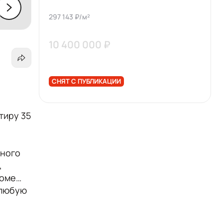
297 143 ₽/м²
10 400 000 ₽
СНЯТ С ПУБЛИКАЦИИ
тиру 35
тного
,
доме
 любую