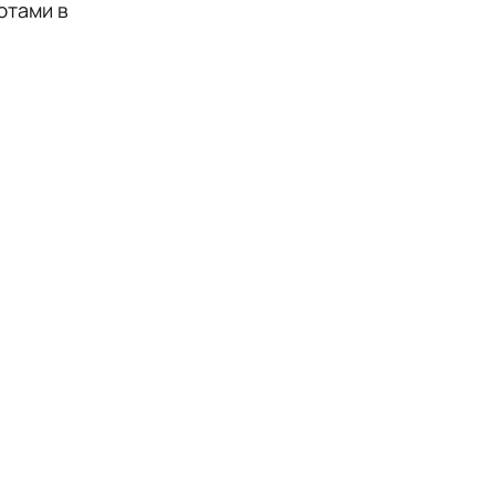
ютами в
ковые
нитур,