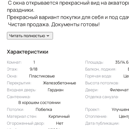
С окна открывается прекрасный вид на акватор
праздники.
Прекрасный вариант покупки для себя и под сда
Чистая продажа. Документы готовы!
В квартире сделан свежий косметический, каче
Читать полностью
Сан. узел в современном кафеле. Есть балкон, 
кондиционер, шкаф.
Характеристики
Комнат:
1
Площадь:
35/14.
Этаж:
9/18
Балкон, лоджия:
Окна:
пластиковые
Горячая вода:
ц
Перекрытия:
железобетонные
Высота потолков:
Входная дверь:
Гардиан
Двери:
филенча
Сантехника:
Отделка санузла:
в хорошем состоянии
Потолки:
побелка
Проект:
улучшен
Материал стен:
Кирпичный
Отопление:
цен
Огороженный двор:
Нет
Дата публикации: