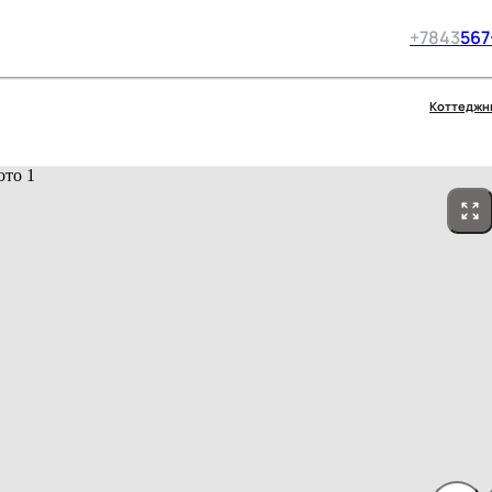
+7
843
567
Коттеджн