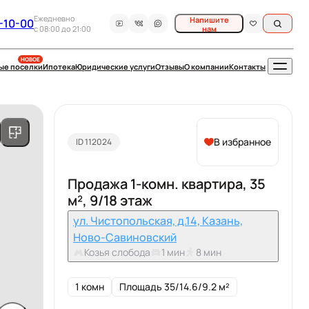
Ежедневно
Напишите
-10-00
c 08:00 до 21:00
нам
НОВОЕ
ые поселки
Ипотека
Юридические услуги
Отзывы
О компании
Контакты
В избранное
ID 112024
Продажа 1-комн. квартира, 35
м², 9/18 этаж
ул. Чистопольская, д.14, Казань,
Ново-Савиновский
Козья слобода
1 мин
8 мин
1 комн
Площадь 35/14.6/9.2 м²