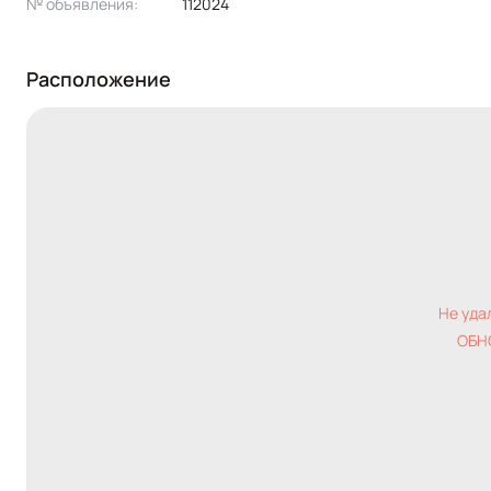
№ объявления:
112024
Расположение
Не уда
ОБН