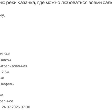
ию реки Казанка, где можно любоваться всеми сал
чу.
ственный ремонт (делали для себя). Окна- пласти
остеклен и обшит. Из мебели остается кухонный гар
6/9.2м²
балкон
ентрализованная
2.6м
тые
кафель
ка
тральное
24.07.2026 07:00