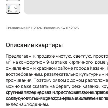
Объявление № 112024
Обновлено: 24.07.2026
Описание квартиры
Предлагаем к продаже чистую, светлую, прост
2
м
, на комфортном 9-м этаже кирпичного доме
оживленном и красивом районе города Казани.
востребованным, развлекательно культурным 
проживания. Поэтому рядом с домом расположен
можно даже сказать на берегу реки Казанки, к
крупный гипермаркет "Бэхетле", магазины, детск
Отличная планировка и просторная кухня прав
доступности 6 минут, остановка общественного 
хозяйку. Чистый подъезд, хорошие соседи. По 
видеонаблюдением.