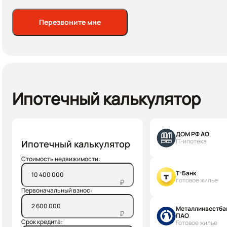
Перезвоните мне
Ипотечный калькулятор
ДОМ РФ АО
IT-ипотека
Ипотечный калькулятор
Стоимость недвижимости:
Т-Банк
готовое жилье
₽
Первоначальный взнос:
Металлинвестба
₽
ПАО
Срок кредита:
Готовое жилье