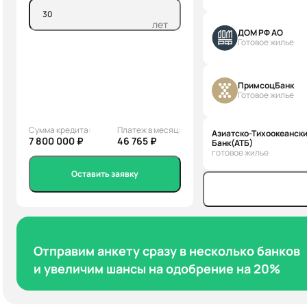
лет
ДОМ РФ АО
Готовое жилье
ПримсоцБанк
Готовое жилье
Сумма кредита:
Платеж в месяц:
Азиатско-Тихоокеанск
7 800 000 ₽
46 765 ₽
Банк(АТБ)
готовое жилье
Оставить заявку
Отправим анкету сразу в несколько банков
и увеличим шансы на одобрение на 20%