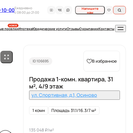
Ежедневно
Напишите
-10-00
c 08:00 до 21:00
нам
НОВОЕ
ые поселки
Ипотека
Юридические услуги
Отзывы
О компании
Контакты
В избранное
ID 106695
Продажа 1-комн. квартира, 31
м², 4/9 этаж
ул. Спортивная, д.1, Осиново
1 комн
Площадь 31.1/16.3/7 м²
135 048 ₽/м²