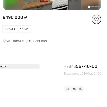
6 190 000 ₽
1 комн
36 м²
ул. Гайсина, д.6, Осиново
+7
843
567-10-00
ость
Ежедневно с 08:00 до 21:00