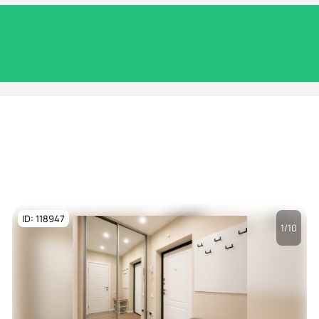
ID: 118947
1/10
Посмотреть все
фото