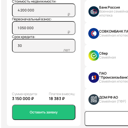
Стоимость недвижимости:
Банк Россия
Военная семейн
₽
ипотека
Первоначальный взнос:
СОВКОМБАНК П
₽
Семейная ипоте
Срок кредита:
лет
Сбер
Семейная
ПАО
"Промсвязьбанк
Семейная ипоте
Сумма кредита:
Платеж в месяц:
ДОМ РФ АО
3 150 000 ₽
18 383 ₽
Семейная (ПФР)
Оставить заявку