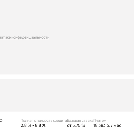
литике конфиденциальности
Полная стоимость кредита
Базовая ставка
Платеж
АО
2.8 % - 8.8 %
от 5.75 %
18 383 р.
/ мес