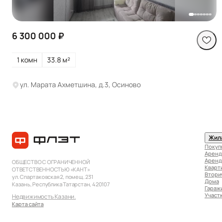
6 300 000 ₽
1 комн
33.8 м²
ул. Марата Ахметшина, д.3, Осиново
Жил
Покуп
Аренд
Аренд
ОБЩЕСТВО С ОГРАНИЧЕННОЙ
Кварт
ОТВЕТСТВЕННОСТЬЮ «КАНТ»
Втори
ул. Спартаковская 2, помещ. 231
Дома
Казань, Республика Татарстан, 420107
Гараж
Участ
Недвижимость Казани.
Карта сайта