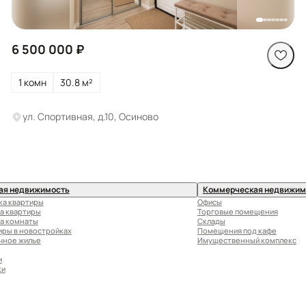
6 500 000 ₽
1 комн
30.8 м²
ул. Спортивная, д.10, Осиново
ая недвижимость
Коммерческая недвижим
ка квартиры
Офисы
а квартиры
Торговые помещения
а комнаты
Склады
иры в новостройках
Помещения под кафе
чное жилье
Имущественный комплекс
и
ки