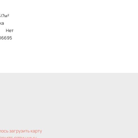
.3/7м²
ка
Нет
106695
лось загрузить карту