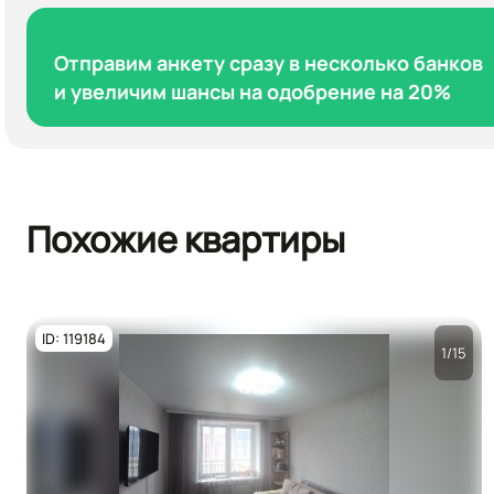
Отправим анкету сразу в несколько банков
и увеличим шансы на одобрение на 20%
Похожие квартиры
ID: 119184
1/15
Посмотреть все
фото