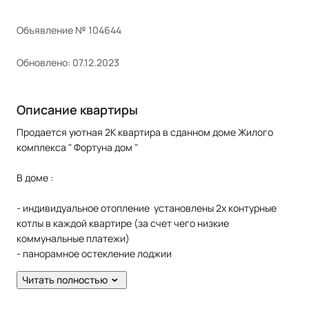
Объявление № 104644
Обновлено: 07.12.2023
Описание квартиры
Продается уютная 2К квартира в сданном доме Жилого
комплекса " Фортуна дом "
В доме :
- индивидуальное отопление установлены 2х контурные
котлы в каждой квартире (за счет чего низкие
коммунальные платежи)
- панорамное остекление лоджии
- доступность для маломобильных групп населения (вход в
Читать полностью
здание находится на уровне земли, присутствуют пандусы)