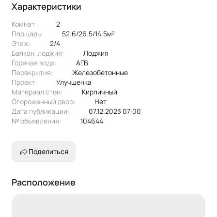
сам Дом представляет собой Г-образный в плане
Характеристики
трехподъездный 62-х квартирный жилой дом с офисными
Комнат:
2
помещениями на первом этаже.
Площадь:
52.6/26.5/14.5м²
Этаж:
2/4
В шаговой доступности:
Балкон, лоджия:
лоджия
Горячая вода:
АГВ
- детский парк "Изумрудный город"
Перекрытия:
железобетонные
- детский сад "Золоток ключик"
Проект:
улучшенка
- средняя общеобразовательная школа
Материал стен:
Кирпичный
- детская поликлиника
Огороженный двор:
Нет
- спортивный комплекс Дружба
Дата публикации:
07.12.2023 07:00
- Пятерочка, Магнит, Оzon, аптеки
№ объявления:
104644
- остановка общественного транспорта до Казани едет 103
маршрут каждые 30 минут
Поделиться
Рядом поселки : Мирный, Столбище , Габишево , Боровые
Матюши, до Волги 15 мин езды!
Расположение