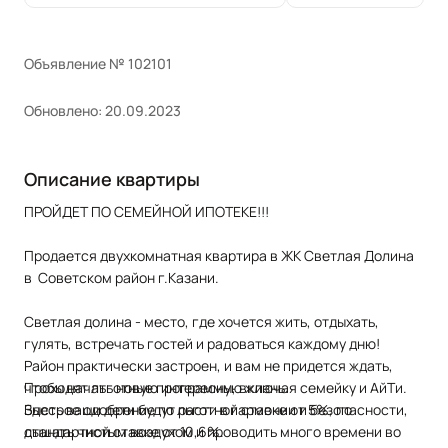
Объявление № 102101
Обновлено: 20.09.2023
Описание квартиры
ПРОЙДЕТ ПО СЕМЕЙНОЙ ИПОТЕКЕ!!!
Продается двухкомнатная квартира в ЖК Светлая Долина
в Советском район г.Казани.
Светлая долина - место, где хочется жить, отдыхать,
гулять, встречать гостей и радоваться каждому дню!
Район практически застроен, и вам не придется ждать,
чтобы начать новую интересную жизнь.
Проходят льготные программы, включая семейку и АйТи.
Здесь ваши дети будут расти в гармонии и безопасности,
Быстрое одобрение по льготной ставке от 5%, по
дышать чистым воздухом и проводить много времени во
стандартной ставке от 10,6%.