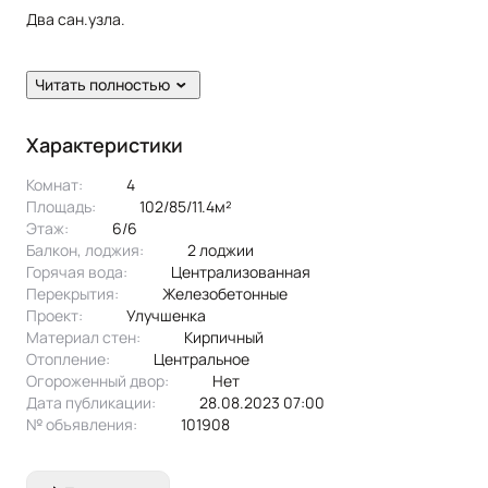
Два сан.узла.
Читать полностью
Дизайнерский ремонт
сделан из качественных и дорогих
материалов.
Характеристики
Комнат:
4
В квартире остается
качественная техника и мебель
:
кухня
Площадь:
102/85/11.4м²
бренда «Мария», посудомойка «NEFF»,
Этаж:
6/6
Балкон, лоджия:
2 лоджии
встроенный холодильник, духовой шкаф, стиральная
Горячая вода:
централизованная
машина «Miele», 2 кондиционера, водонагреватель.
Перекрытия:
железобетонные
Проект:
улучшенка
Мебель в ванной комнате сделана на заказ, столешница из
Материал стен:
Кирпичный
натурального камня, теплые полы.
Отопление:
центральное
Огороженный двор:
Нет
Парковочные места
(входит в стоимость), имеются свои
Дата публикации:
28.08.2023 07:00
кладовые помещения.
№ объявления:
101908