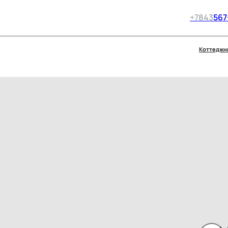
+7
843
567
Коттеджн