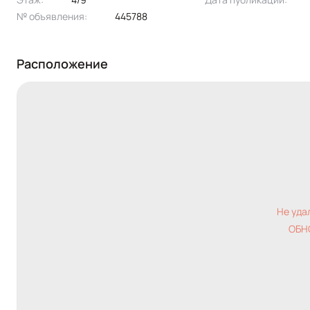
№ объявления:
445788
Расположение
Не уда
ОБН