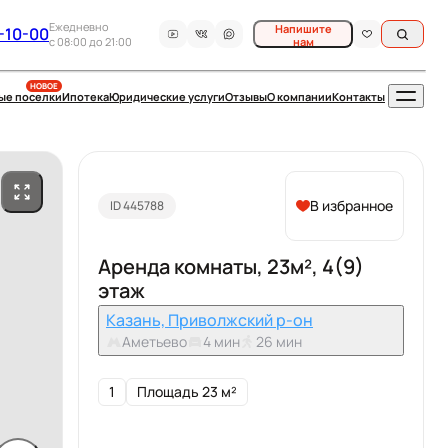
Ежедневно
Напишите
-10-00
c 08:00 до 21:00
нам
НОВОЕ
ые поселки
Ипотека
Юридические услуги
Отзывы
О компании
Контакты
В избранное
ID 445788
Аренда комнаты, 23м², 4(9)
этаж
Казань, Приволжский р-он
Аметьево
4 мин
26 мин
1
Площадь 23 м²