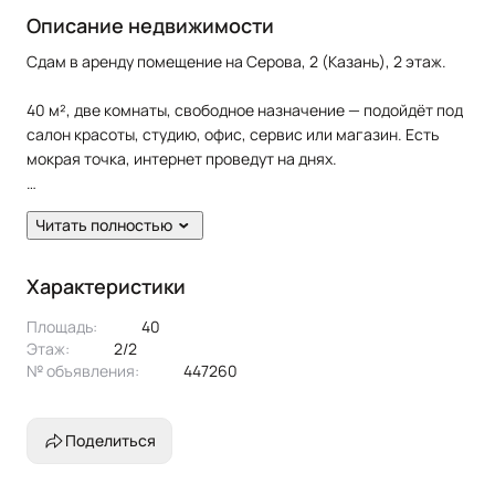
Описание недвижимости
Сдам в аренду помещение на Серова, 2 (Казань), 2 этаж.
40 м², две комнаты, свободное назначение — подойдёт под
салон красоты, студию, офис, сервис или магазин. Есть
мокрая точка, интернет проведут на днях.
Аренда — 50 000 ₽, коммунальная плата включена в
Читать полностью
стоимость. Залог — 50 000 .
Сдаётся долгосрочно. Заходите и работайте!
Характеристики
Площадь:
40
Этаж:
2/2
№ объявления:
447260
Поделиться