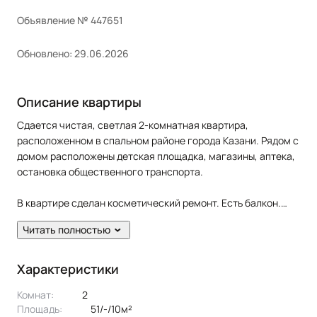
Объявление № 447651
Обновлено: 29.06.2026
Описание квартиры
Сдается чистая, светлая 2-комнатная квартира,
расположенном в спальном районе города Казани. Рядом с
домом расположены детская площадка, магазины, аптека,
остановка общественного транспорта.
В квартире сделан косметический ремонт. Есть балкон.
Жильцам предоставляется из мебели: кухонный гарнитур,
Читать полностью
диван, кровать, шкафы, cтол, стулья. Из техники:
холодильник, плита, духовка, вытяжка, микроволновая
печь, стиральная машина, телевизор.
Характеристики
Эксклюзивное предложение!
Комнат:
2
Площадь:
51/-/10м²