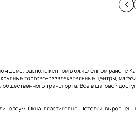
чном доме, расположенном в оживлённом районе Ка
 крупные торгово-развлекательные центры, магаз
ка общественного транспорта. Всё в шаговой досту
 линолеум. Окна: пластиковые. Потолки: выровненн
меется: кухонный гарнитур, диван раскладной, ш
ита, духовка, чайник, стиральная машина,