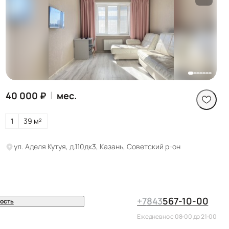
Посмотреть все
фото
|
40 000 ₽
мес.
1
39 м²
ул. Аделя Кутуя, д.110дк3, Казань, Советский р-он
+7
843
567-10-00
ость
Ежедневно с 08:00 до 21:00