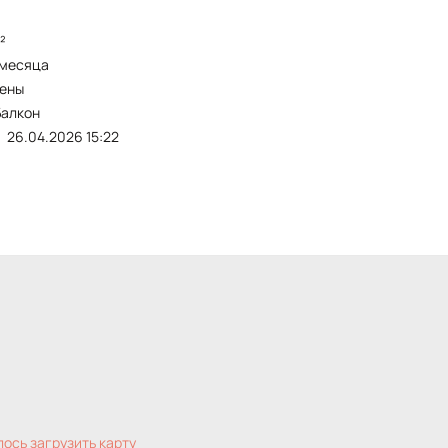
м²
5 месяца
чены
балкон
26.04.2026 15:22
лось загрузить карту