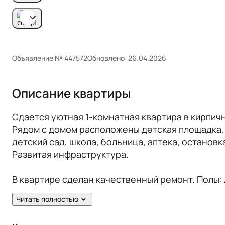
Объявление № 447572
Обновлено: 26.04.2026
Описание квартиры
Сдается уютная 1-комнатная квартира в кирпи
Рядом с домом расположены детская площадка,
детский сад, школа, больница, аптека, останов
Развитая инфраструктура.
В квартире сделан качественный ремонт. Полы:
побеленные. Сан. узел в кафеле. Есть балкон.
Читать полностью
Всё необходимое для комфортного проживания и
купе, стол, стулья. Из техники: холодильник, пл