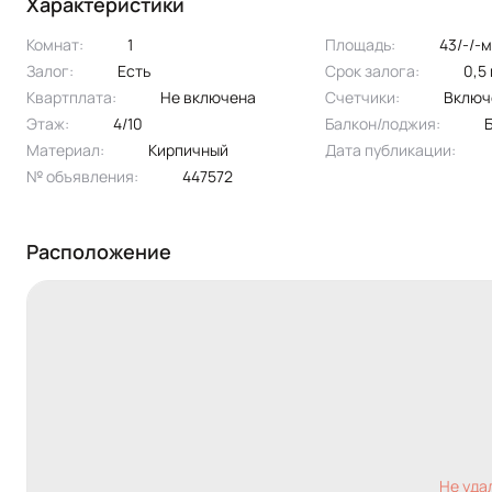
Характеристики
водонагреватель.
Эксклюзивное предложение!
Комнат:
1
Площадь:
43/-/-
Залог:
есть
Срок залога:
0,
Квартплата:
не включена
Счетчики:
вклю
Этаж:
4/10
Балкон/лоджия:
Материал:
кирпичный
Дата публикации:
№ объявления:
447572
Расположение
Не уда