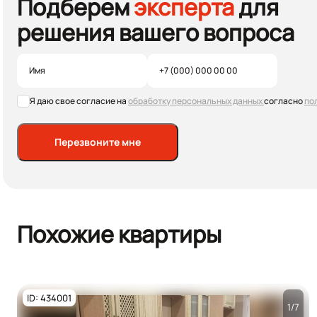
Подберем
эксперта
для
решения вашего вопроса
Я даю свое согласие на
обработку персональных данных
согласно
по
Перезвоните мне
Похожие квартиры
ID: 434001
1/7