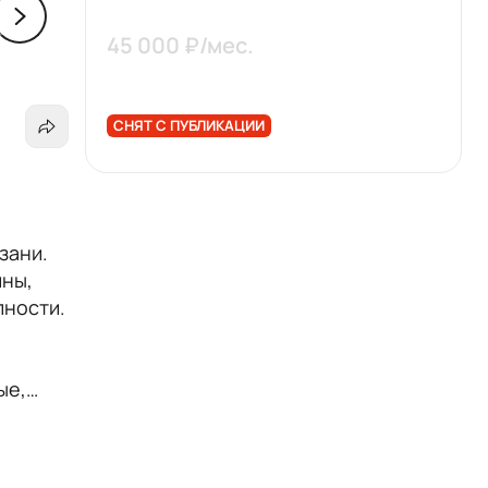
45 000 ₽/мес.
СНЯТ С ПУБЛИКАЦИИ
зани.
ины,
пности.
ые,
каф-