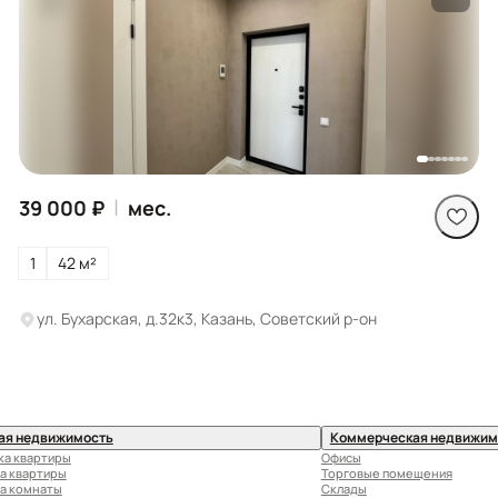
Посмотреть все
фото
|
39 000 ₽
мес.
1
42 м²
ул. Бухарская, д.32к3, Казань, Советский р-он
ая недвижимость
Коммерческая недвижим
ка квартиры
Офисы
а квартиры
Торговые помещения
а комнаты
Склады