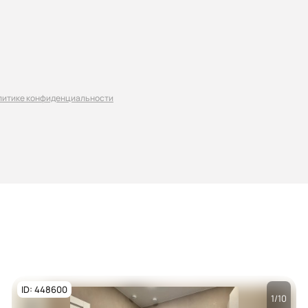
литике конфиденциальности
ID: 448600
1/10