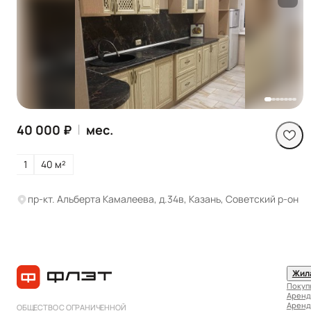
Посмотреть все
фото
|
40 000 ₽
мес.
1
40 м²
пр-кт. Альберта Камалеева, д.34в, Казань, Советский р-он
Жил
Покуп
Аренд
Аренд
ОБЩЕСТВО С ОГРАНИЧЕННОЙ