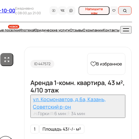
Ежедневно
Напишите
-10-00
c 08:00 до 21:00
нам
НОВОЕ
ые поселки
Ипотека
Юридические услуги
Отзывы
О компании
Контакты
В избранное
ID 447572
Аренда 1-комн. квартира, 43 м²,
4/10 этаж
ул. Космонавтов, д.6а, Казань,
Советский р-он
Горки
6 мин
34 мин
1
Площадь 43/-/- м²