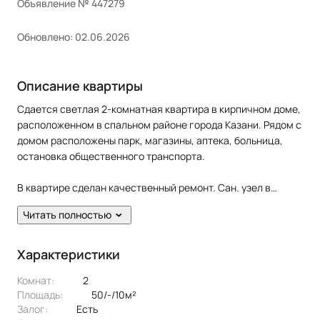
Объявление № 447279
Обновлено: 02.06.2026
Описание квартиры
Сдается светлая 2-комнатная квартира в кирпичном доме,
расположенном в спальном районе города Казани. Рядом с
домом расположены парк, магазины, аптека, больница,
остановка общественного транспорта.
В квартире сделан качественный ремонт. Сан. узел в
кафеле.
Читать полностью
Жильцам предоставляется из мебели: кухонный гарнитур.
Из техники: холодильник, плита, духовка, чайник,
Характеристики
стиральная машина, телевизор, wi-fi, водонагреватель.
Комнат:
2
Эксклюзивное предложение!!
Площадь:
50/-/10м²
Залог:
есть