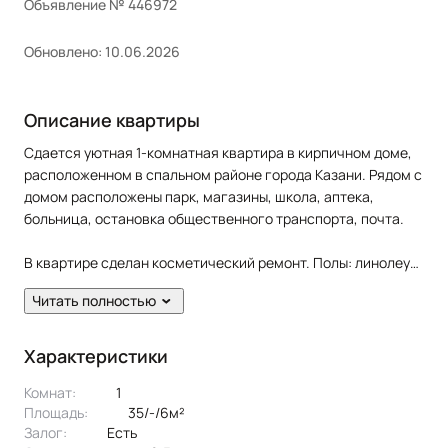
Объявление № 446972
Обновлено: 10.06.2026
Описание квартиры
Сдается уютная 1-комнатная квартира в кирпичном доме,
расположенном в спальном районе города Казани. Рядом с
домом расположены парк, магазины, школа, аптека,
больница, остановка общественного транспорта, почта.
В квартире сделан косметический ремонт. Полы: линолеум,
плитка. Окна: пластиковые. Потолки: натяжные. Сан. узел в
Читать полностью
кафеле. Есть балкон.
Жильцам предоставляется из мебели: кухонный гарнитур,
Характеристики
диван раскладной, шкаф. Из техники: холодильник, плита,
Комнат:
1
духовка, стиральная машина.
Площадь:
35/-/6м²
Эксклюзивное предложение!
Залог:
есть