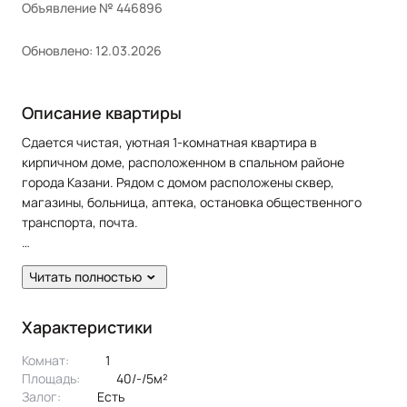
Объявление № 446896
Обновлено: 12.03.2026
Описание квартиры
Сдается чистая, уютная 1-комнатная квартира в
кирпичном доме, расположенном в спальном районе
города Казани. Рядом с домом расположены сквер,
магазины, больница, аптека, остановка общественного
транспорта, почта.
В квартире сделан современный ремонт. Полы: ламинат.
Читать полностью
Окна: пластиковые. Потолки: натяжные. Сан. узел в кафеле.
Есть балкон.
Характеристики
Жильцам предоставляется из мебели: кухонный гарнитур,
Комнат:
1
2 дивана, 3 шкафа, cтол, стулья. Из техники: холодильник,
Площадь:
40/-/5м²
плита, микроволновая печь, духовка, стиральная машина,
Залог:
есть
телевизор.