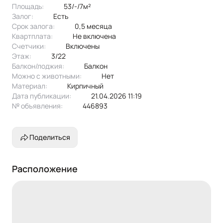
Площадь:
53/-/7м²
Жильцам предоставляется из мебели: кухонный гарнитур,
Залог:
есть
диван, диван раскладной, кровать, шкаф, шкаф-купе, cтол,
Срок залога:
0,5 месяца
стулья. Из техники: холодильник, плита, микроволновая
Квартплата:
не включена
печь, духовка, стиральная машина.
Счетчики:
включены
Этаж:
3/22
Эксклюзивное предложение!
Балкон/лоджия:
балкон
Можно с животными:
нет
Материал:
кирпичный
Дата публикации:
21.04.2026 11:19
№ объявления:
446893
Поделиться
Расположение