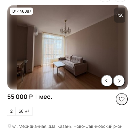
ID: 446087
1/20
55 000 ₽
|
мес.
2
58 м²
ул. Меридианная, д.1а, Казань, Ново-Савиновский р-он