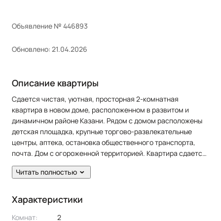
Объявление № 446893
Обновлено: 21.04.2026
Описание квартиры
Сдается чистая, уютная, просторная 2-комнатная
квартира в новом доме, расположенном в развитом и
динамичном районе Казани. Рядом с домом расположены
детская площадка, крупные торгово-развлекательные
центры, аптека, остановка общественного транспорта,
почта. Дом с огороженной территорией. Квартира сдается
впервые!
Читать полностью
В квартире сделан современный ремонт. Полы: ламинат.
Окна: пластиковые. Потолки: натяжные. Сан. узел в кафеле.
Характеристики
Есть балкон.
Комнат:
2